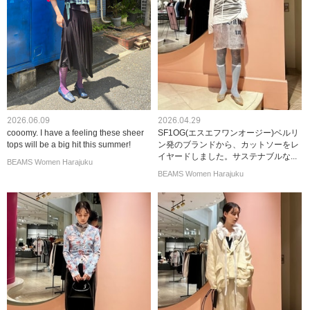
2026.06.09
2026.04.29
cooomy. I have a feeling these sheer
SF1OG(エスエフワンオージー)ベルリ
tops will be a big hit this summer!
ン発のブランドから、カットソーをレ
イヤードしました。サステナブルな...
BEAMS Women Harajuku
BEAMS Women Harajuku