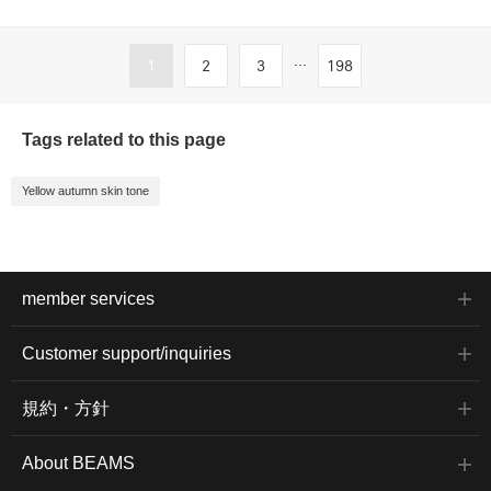
...
1
2
3
198
Tags related to this page
Yellow autumn skin tone
member services
Customer support/inquiries
規約・方針
About BEAMS