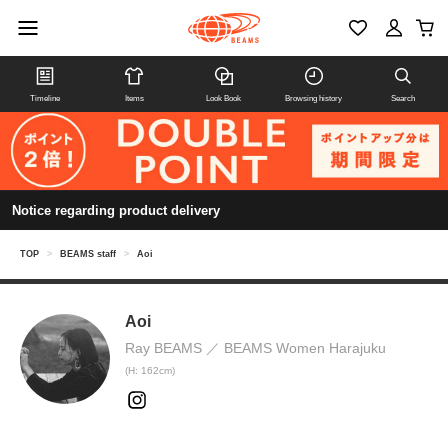
Timeline
Items
Look Book
Browsing history
Search
Notice regarding product delivery
TOP
>
BEAMS staff
>
Aoi
Aoi
Ray BEAMS
BEAMS Women Harajuku
(H: 162cm)