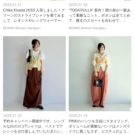
2026.01.31
2026.01.20
Chika Kisada 26SS 入荷しました！グ
“TOGA PULLA” 新作！襟の形が一癖あ
リーンのストライプシャツを着てみま
って素敵なニット、ボタンは全てとめ
して、レギンスやレッグウォーマー...
て、膝丈のスカートを合わせて、...
BEAMS Women Harajuku
BEAMS Women Harajuku
2026.01.20
2026.01.19
予約キャンペーン開催中です。シンプ
PINKのパンツを主役にスタイリング。
ルな白のロゴTシャツは、ベストでア
ボリュームが素敵なパンツはメンズラ
レンジをぜひ楽しんでいただきたい...
イクに着こなさず、ビスチェのよう...