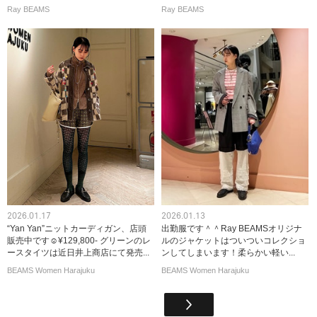
Ray BEAMS
Ray BEAMS
2026.01.17
2026.01.13
“Yan Yan”ニットカーディガン、店頭
出勤服です＾＾Ray BEAMSオリジナ
販売中です☺︎¥129,800- グリーンのレ
ルのジャケットはついついコレクショ
ースタイツは近日井上商店にて発売...
ンしてしまいます！柔らかい軽い...
BEAMS Women Harajuku
BEAMS Women Harajuku