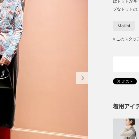
はドットがキ
プなドットの
Mollini
» このスタ
着用アイ