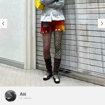
Aoi
H：162cm