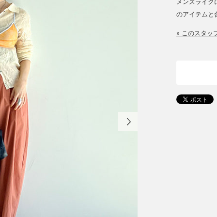
メンズライク
のアイテムと
» このスタ