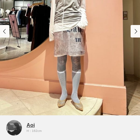
Aoi
H：162cm