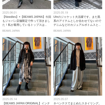
2025.06.01
2025.05.19
【Needles】×【BEAMS JAPAN】今回
Uhrのジャケット大活躍です。まだ黒
もジャパン店舗限定で作って頂きまし
系のアイテムとしか合わせてないので
た！私が着用しているトップスは...
デニムなどのカジュアルボトムスと...
BEAMS JAPAN
BEAMS JAPAN
2025.05.14
2025.05.07
【BEAMS JAPAN ORIGINAL】インナ
ネペンテスでまとめたスタイリング。