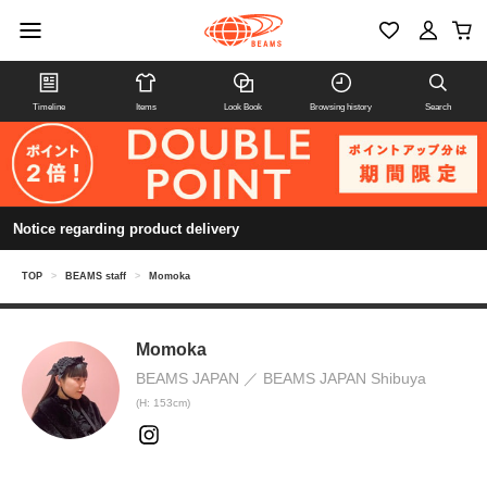
Timeline
Items
Look Book
Browsing history
Search
Notice regarding product delivery
TOP
>
BEAMS staff
>
Momoka
Momoka
BEAMS JAPAN
BEAMS JAPAN Shibuya
(H: 153cm)