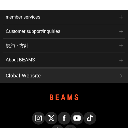
member services
Customer support/inquiries
規約・方針
About BEAMS
Global Website
Instagram
X
Facebook
YouTube
TikTok