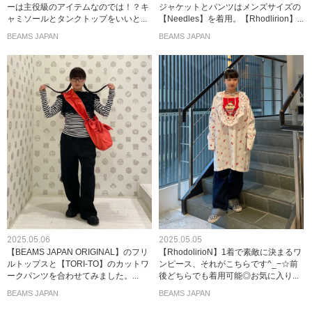
ーは主役級のアイテムなのでは！？キ
ジャケットとパンツはメンズサイズの
ャミソールとタンクトップをいいと...
【Needles】を着用。【Rhodlirion】...
BEAMS JAPAN
BEAMS JAPAN
2025.05.06
2025.05.05
【BEAMS JAPAN ORIGINAL】のフリ
【RhodolirioN】1着で素敵に決まるワ
ルトップスと【TORI-TO】のカットワ
ンピース、それがこちらです^_−☆前
ークパンツを合わせてみました。...
後どちらでも着用可能◎お気に入り...
BEAMS JAPAN
BEAMS JAPAN