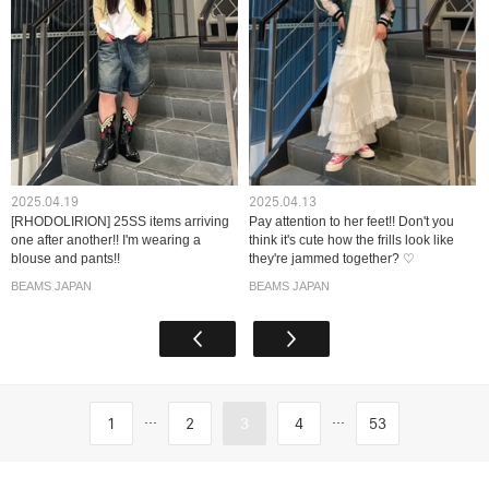
2025.04.19
2025.04.13
[RHODOLIRION] 25SS items arriving
Pay attention to her feet!! Don't you
one after another!! I'm wearing a
think it's cute how the frills look like
blouse and pants!!
they're jammed together? ♡
BEAMS JAPAN
BEAMS JAPAN
...
...
1
2
3
4
53