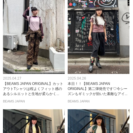
2025.04.27
2025.04.26
【BEAMS JAPAN ORIGINAL】カット
本日！！【BEAMS JAPAN
アウトTシャツは程よくフィット感の
ORIGINAL】第二弾発売です♡今シー
あるシルエットと生地が柔らかく...
ズンもギミックが効いた素敵なアイ...
BEAMS JAPAN
BEAMS JAPAN