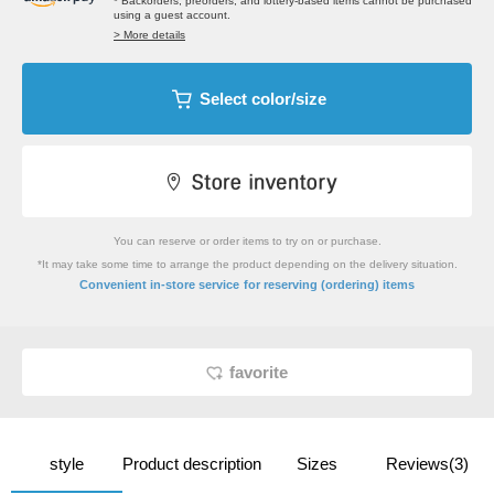
* Backorders, preorders, and lottery-based items cannot be purchased
using a guest account.
> More details
Select color/size
You can reserve or order items to try on or purchase.
*It may take some time to arrange the product depending on the delivery situation.
​ ​
Convenient in-store service
for reserving (ordering) items
favorite
style
Product description
Sizes
Reviews(3)