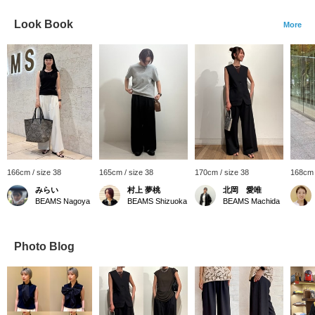
Look Book
More
166cm / size 38
165cm / size 38
170cm / size 38
168cm 
みらい
村上 夢桃
北岡 愛唯
BEAMS Nagoya
BEAMS Shizuoka
BEAMS Machida
Photo Blog