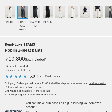
WHITE
CHARC
DARK.G
BLACK
OAL
REY
GRAY
Demi-Luxe BEAMS
Poplin 2-pleat pants
19,800
￥
(tax included)
360 points awarded
Shipping fee: 330 yen
5.0
（3）
Read Review
Shipping: Orders placed before 11:00 AM will be shipped the same day.
» More details
Returns: allowed
» More details
Gift wrapping: available
» More details
* Gift wrapping is not available for backorders.
You can make purchases as a guest using your Amazon
account.