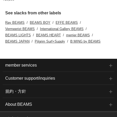
See slacks from other labels
Ray BEAMS
BEAMS BOY
EFFE BEAMS
Vermeerist BEAMS
International Gallery BEAMS
BEAMS LIGHTS
BEAMS HEART
merrier BEAMS
BEAMS JAPAN
Pilgrim Surf+Supply
B:MING by BEAMS
member services
Customer support/inquiries
規約・方針
About BEAMS