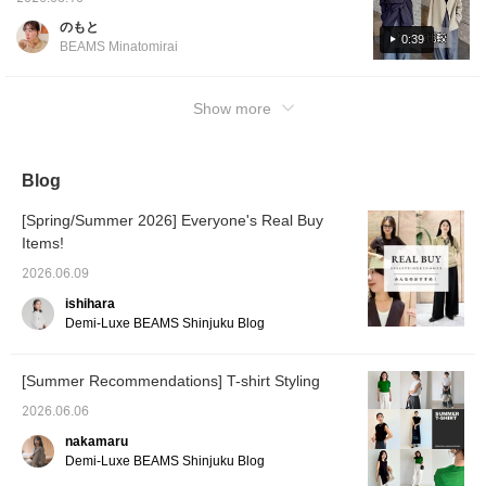
リブになっております◎
活用ください！
be worn oversized, so if you're looking for a
のもと
袖があるインナー、トッ
relaxed fit, I recommend 38. ◎ Even 36 is
0:39
BEAMS Minatomirai
プスはまだ暑い！でもき
roomy, so if you're looking for a slimmer
ちんとした印象にした
silhouette, 36 is the best choice! I usually
い！そんな時に大活躍間
違いなしのトップスはい
wear 38, but the slim upper body silhouette is
Show more
かがですか？ 〈♡+お気
perfect for my wave frame, so I went down
に入り〉〈フォロー〉ボ
one size. ◎ The length difference is 3.5cm,
タンを押していただく
と、マイルが貯まる&気
so if you want more coverage down to your
Blog
になった投稿を見返しや
butt, 38 is the safe choice. ♪ It's soft and
すいです！
comfortable, so it's a recommended item that
[Spring/Summer 2026] Everyone's Real Buy
will definitely be useful in the coming season!
Items!
Click the <♡+Favorite> and <Follow> buttons
2026.06.09
to earn miles and easily revisit posts you like!
ishihara
Demi-Luxe BEAMS Shinjuku Blog
[Summer Recommendations] T-shirt Styling
2026.06.06
nakamaru
Demi-Luxe BEAMS Shinjuku Blog