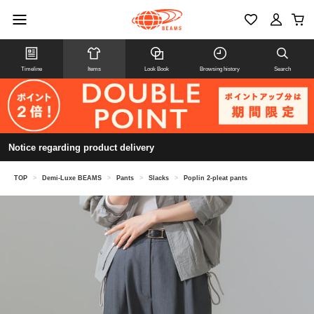
Timeline
Items
Look Book
Browsing history
Search
Notice regarding product delivery
TOP
>
Demi-Luxe BEAMS
>
Pants
>
Slacks
>
Poplin 2-pleat pants