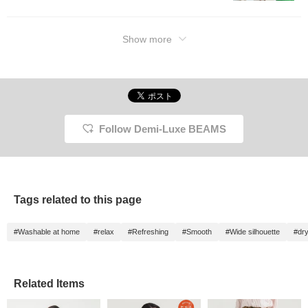
Show more
Follow Demi-Luxe BEAMS
Tags related to this page
#Washable at home
#relax
#Refreshing
#Smooth
#Wide silhouette
#dr
Related Items