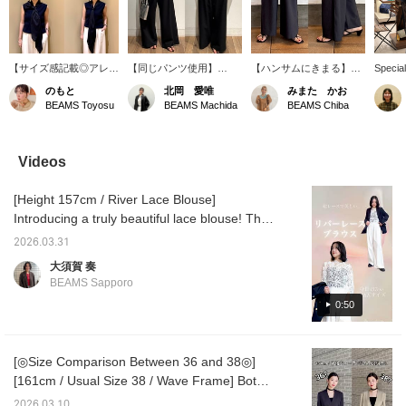
【サイズ感記載◎アレン
【同じパンツ使用】
【ハンサムにきまる】美
Special
ジ豊富なボウタイ仕様
〈170cm／38サイズ〉が
しいシルエットが魅力的
commem
のもと
北岡 愛唯
みまた かお
♡】［161cm / 普段サイ
雰囲気の違う2コーデを
なパンツ。2タックのワ
anniver
BEAMS Toyosu
BEAMS Machida
BEAMS Chiba
ズ上36,下38 / 骨格ウェ
着てみました☺︎ 落ち感の
イドシルエットでハンサ
compac
ーブ］ 全体的に程よく
あるワイドシルエット
ムで素敵な雰囲気に◎素
catchin
フィットしてくれるサイ
で、穿くだけで脚のライ
材はやや厚みがあり、透
irresist
ズ感、ピッタリとした着
ンをすっきり見せてくれ
け感は感じません◎シン
to be t
Videos
用感ではないので身体の
るパンツ。 程よくゆとり
プルなデザインだからこ
your ou
ラインを拾いにくくサラ
があり、リラックス感が
そシルエットの美しさが
at a gr
[Height 157cm / River Lace Blouse]
ッと着用しやすいのが◎
ありながらもきれいめに
際だつパンツ♩オンオフ
この写真は裾を中に折り
まとまるのが◎ トップス
兼用でお使い頂けます＾
Introducing a truly beautiful lace blouse! The
込んでいるので短く見え
を変えるだけで、モード
＾身長160cmでサイズ36
subtle sheerness gives it an elegant
ますが、実際はお尻まで
にもきれいめにも着回せ
を着用しています◎下の
2026.03.31
impression. The asymmetrical hem adds
隠れる丈。お尻までカバ
るので、着こなしの幅が
商品画像からそのままご
大須賀 奏
ー出来ることでインした
広がります。 同じパンツ
購入できます◎アイテム
movement. It's fun to pair with bottoms! It's
BEAMS Sapporo
時のヒップラインが綺麗
でも合わせるアイテムで
を【♡お気に入り】する
great on its own, but we also recommend
なのが嬉しいポイント♪
印象が変わるので、ぜひ
と50マイル貯まります！
0:50
pairing it with a jacket ♡ 《The items
アームホールは広すぎな
2つのコーデを見比べて
スタッフを【♡お気に入
いので、インナーが脇か
みてください！◎下の商
り】登録で更に追加で
introduced are listed below! If you find
ら見えない仕様！ ボウ
品画像からそのままご購
100マイル貯まります！
anything you like, please add it to your
タイ部分は形を作った際
入できます♪［♡+お気に
是非試してみて下さい♩
[◎Size Comparison Between 36 and 38◎]
favorites ♡ or follow us ^^》
自立してくれますが柔ら
入り］を押しておくと、
[161cm / Usual Size 38 / Wave Frame] Both
かくさらりとした素材、
後から見返しやすくマイ
36 and 38 are a comfortable fit, but 38 can
ボディ部分はやや肉厚の
ルも貯まります★ぜひご
2026.03.10