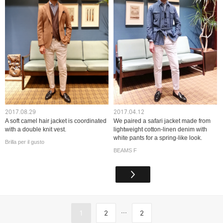
2017.08.29
2017.04.12
A soft camel hair jacket is coordinated
We paired a safari jacket made from
with a double knit vest.
lightweight cotton-linen denim with
white pants for a spring-like look.
Brilla per il gusto
BEAMS F
...
1
2
2