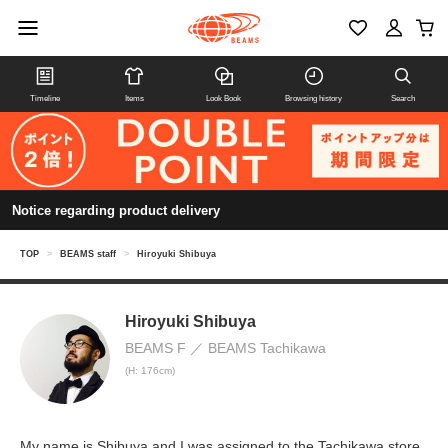
Timeline
Items
Look Book
Browsing history
Search
Notice regarding product delivery
TOP
>
BEAMS staff
>
Hiroyuki Shibuya
Hiroyuki Shibuya
BEAMS F
BEAMS Tachikawa
(H: 176cm)
My name is Shibuya and I was assigned to the Tachikawa store