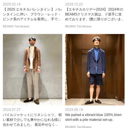
2025.02.14
2024.12.22
【 2025 エキチカバレンタイン 】 バレ
【エキチカホリデー2024】 2024年の
ンタインに伴い、ブラウン・レッド・
BEAMSクリスマス袋は、ド派手に攻
ピンク系のアイテムを着用し、手で...
めております。(数に限りがございま...
BEAMS Tachikawa
BEAMS Tachikawa
2024.07.27
2024.06.19
パイルジャケットにリネンシャツ。 軽
We paired a vibrant blue 100% linen
い素材で少しでも爽やかになれる様に
shirt with a pile material set-up.
合わせてみました。 最近外せなく...
BEAMS Tachikawa