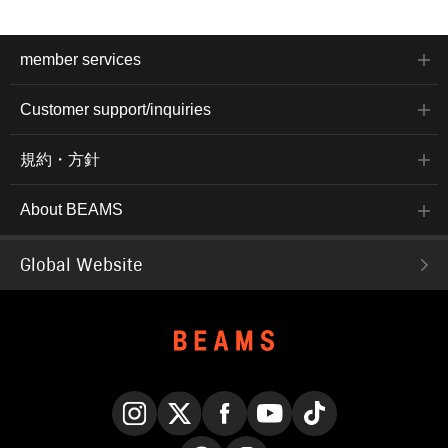
member services
Customer support/inquiries
規約・方針
About BEAMS
Global Website
Instagram
X
Facebook
YouTube
TikTok