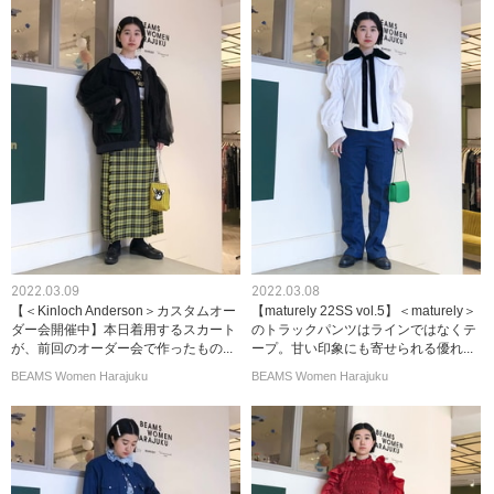
2022.03.09
2022.03.08
【＜Kinloch Anderson＞カスタムオー
【maturely 22SS vol.5】＜maturely＞
ダー会開催中】本日着用するスカート
のトラックパンツはラインではなくテ
が、前回のオーダー会で作ったもの...
ープ。甘い印象にも寄せられる優れ...
BEAMS Women Harajuku
BEAMS Women Harajuku