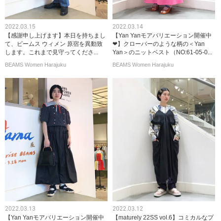
2022.03.15
2022.03.14
【感謝申し上げます】本日を持ちまし
【Yan Yanモアバリエーション開催中
て、ビームス ウィメン 原宿を異動致
❤︎】クローバーのような柄の＜Yan
します。これまで見守ってくださ...
Yan＞のニットベスト（NO:61-05-0...
BEAMS Women Harajuku
BEAMS Women Harajuku
2022.03.13
2022.03.12
【Yan Yanモアバリエーション開催中
【maturely 22SS vol.6】コミカルなプ