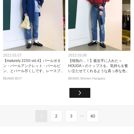
2022.03.07
2022.03.06
【maturely 22SS vol.4】パールボタ
【情熱の…！】最近手に入れた＜
ン・パールアンクレット・パールピ
HOUGA＞のトップスを。気持ちを奮
ン、とパール尽くしです。レースブ...
い立たせてくれるような真っ赤な色...
BEAMS BOY
BEAMS Women Harajuku
...
1
2
3
40