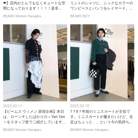
❤︎】店内がとんでもなくキュートな空
リントのシャツに、シックなカラーの
間になっております！！！！是非...
ワンピースとパンツをレイヤード。...
BEAMS Women Harajuku
BEAMS BOY
2022.03.11
2022.03.10
【ビームス ウィメン 原宿企画】本日
7？8？年前のミニスカートが主役で
は、ローンチしたばかりの＜Yan Yan
す。ミニスカートが履きたいけど、生
＞をスタッフ皆でご紹介しています...
足はちょっと、、という今の気持ち...
BEAMS Women Harajuku
BEAMS Women Harajuku