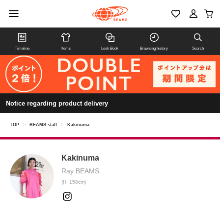
Timeline
Items
Look Book
Browsing history
Search
Notice regarding product delivery
TOP
>
BEAMS staff
>
Kakinuma
Kakinuma
Ray BEAMS
(H: 158cm)