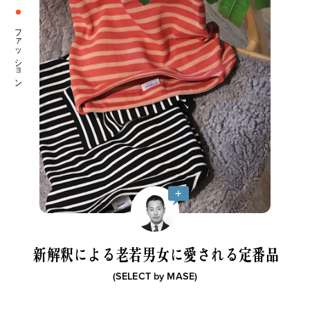
ファッション
着こなす楽しさをアンダーウェ
Tシャツのプロたちが厳選し
アにも！
た、
く
「GOCOCi」からときめく
いますぐ買える至極のTシャツ
〈cooomy.〉新登場。
16枚。
新解釈による老若男女に愛される定番品
(SELECT by
MASE
)