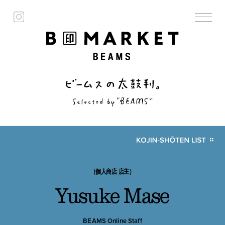
（個人商店 店主）
Yusuke Mase
BEAMS Online Staff