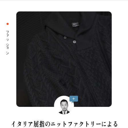
ファッション
イタリア屈指のニットファクトリーによる
CATEGORY