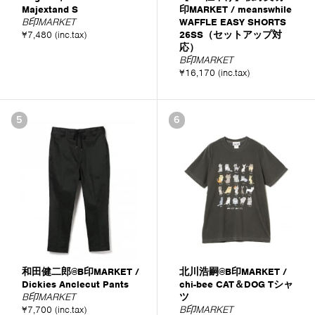
Majextand S
印MARKET / meanswhile
B印MARKET
WAFFLE EASY SHORTS
¥7,480 (inc.tax)
26SS（セットアップ対
応）
B印MARKET
¥16,170 (inc.tax)
5
6
和田健二郎@B印MARKET /
北川浩嗣@B印MARKET /
Dickies Anclecut Pants
chi-bee CAT＆DOG Tシャ
B印MARKET
ツ
¥7,700 (inc.tax)
B印MARKET