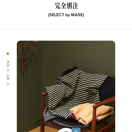
完全別注
(SELECT by
MASE
)
新着一覧
ファッション
ファッション小物
生活日用品
インテリア
食器、キッチン
ファッション
ステーショナリー
コスメ
キッズ
スポーツ
アウトドア
雑貨・ホビー
音楽・本
その他