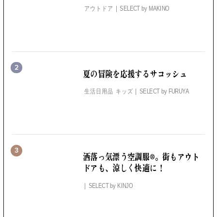
アウトドア
SELECT by
MAKINO
2
夏の冒険を応援するサコッシュ
生活日用品 キッズ
SELECT by
FURUYA
3
洒落っ気漂う空調服®。
街もアウト
ドアも、涼しく快適に！
SELECT by
KINJO