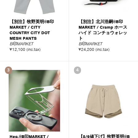
【別注】牧野英明@B印
【別注】北川浩嗣@B印
MARKET / CITY
MARKET / Cramp ホース
COUNTRY CITY DOT
ハイド コンチョウォレッ
MESH PANTS
ト
B印MARKET
B印MARKET
¥12,100 (inc.tax)
¥24,200 (inc.tax)
3
4
Heg.@B印MARKET /
【8/6値下げ】牧野英明@B