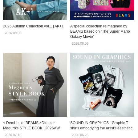
2026 Autumn Collection vol.1 | AK+1
A special collection reimagined by
BEAMS based on "The Super Mario
2026.08.06
Galaxy Movie"
2026.08.05
< Demi-Luxe BEAMS >Director
SOUND IN GRAPHICS - Graphic T-
Meguro's STYLE BOOK | 2026AW
shirts embodying the artist's aesthetic.
2026.07.16
2026.06.25