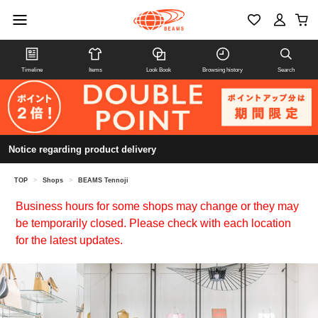
Timeline
Items
Look Book
Browsing history
Search
Notice regarding product delivery
TOP
>
Shops
>
BEAMS Tennoji
Business hours for some shops may change or they may
be temporarily closed. Please check with each location
for the latest updates.