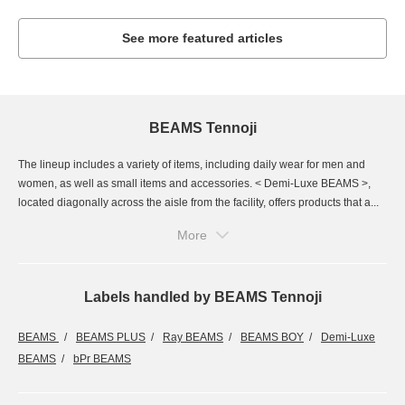
See more featured articles
BEAMS Tennoji
The lineup includes a variety of items, including daily wear for men and
women, as well as small items and accessories. < Demi-Luxe BEAMS >,
located diagonally across the aisle from the facility, offers products that a...
More
Labels handled by BEAMS Tennoji
BEAMS
BEAMS PLUS
Ray BEAMS
BEAMS BOY
Demi-Luxe
BEAMS
bPr BEAMS