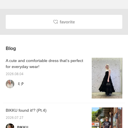
favorite
Blog
A cute and comfortable dress that's perfect
for everyday wear!
2026.08.04
ミク
BIKKU found it!? (Pt.4)
2026.07.27
BIKKU