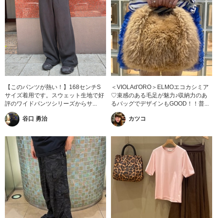
【このパンツが熱い！】168センチS
＜VIOLAd'ORO＞ELMOエコカシミア
サイズ着用です。スウェット生地で好
♡束感のある毛足が魅力♪収納力のあ
評のワイドパンツシリーズからサ...
るバッグでデザインもGOOD！！普...
谷口 勇治
カツコ