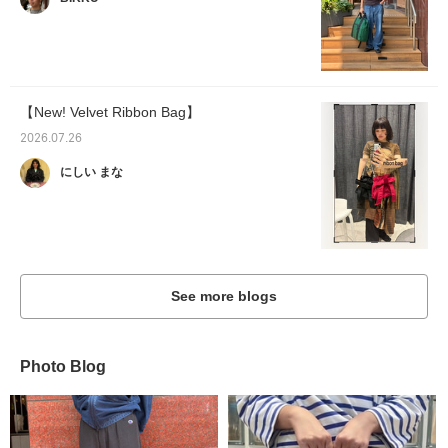
【New! Velvet Ribbon Bag】
2026.07.26
にしい まな
See more blogs
Photo Blog