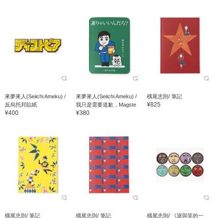
來夢來人(Seiichi Ameku) /
來夢來人(Seiichi Ameku) /
橫尾忠則/ 筆記
¥825
反烏托邦貼紙
我只是需要道歉，Magste
¥400
¥380
橫尾忠則/ 筆記
橫尾忠則/ 筆記
橫尾忠則/ 《淚與笑的一