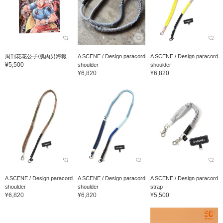
周刊花花公子/肌肉男海報
A SCENE / Design paracord
A SCENE / Design paracord
¥5,500
shoulder
shoulder
¥6,820
¥6,820
A SCENE / Design paracord
A SCENE / Design paracord
A SCENE / Design paracord
shoulder
shoulder
strap
¥6,820
¥6,820
¥5,500