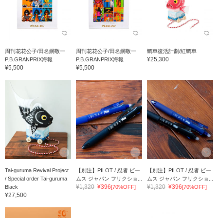
周刊花花公子/田名網敬一
周刊花花公子/田名網敬一
鯛車復活計劃/紅鯛車
¥25,300
P.B.GRANPRIX海報
P.B.GRANPRIX海報
¥5,500
¥5,500
Tai-guruma Revival Project
【別注】PILOT / 忍者 ビー
【別注】PILOT / 忍者 ビー
/ Special order Tai-guruma
ムス ジャパン フリクショ...
ムス ジャパン フリクショ...
¥1,320
¥396
¥1,320
¥396
Black
[70%OFF]
[70%OFF]
¥27,500