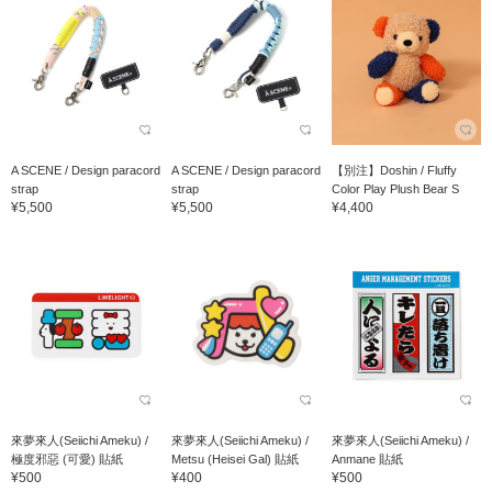
A SCENE / Design paracord
A SCENE / Design paracord
【別注】Doshin / Fluffy
strap
strap
Color Play Plush Bear S
¥5,500
¥5,500
¥4,400
來夢來人(Seiichi Ameku) /
來夢來人(Seiichi Ameku) /
來夢來人(Seiichi Ameku) /
極度邪惡 (可愛) 貼紙
Metsu (Heisei Gal) 貼紙
Anmane 貼紙
¥500
¥400
¥500