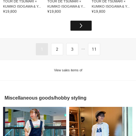
TOUR DE TSUMARI ×
TOUR DE TSUMARI ×
TOUR DE TSUMARI ×
KUMIKO ISOGAWA & Y...
KUMIKO ISOGAWA & Y...
KUMIKO ISOGAWA & Y...
¥19,800
¥19,800
¥19,800
...
1
2
3
11
View sales items of
Miscellaneous goods/hobby styling