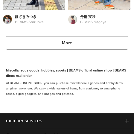
ほざきみつき
舟橋 実咲
BEAMS Shizuoka
BEAMS Nagoya
More
Miscellaneous goods, hobbies, sports | BEAMS official online shop | BEAMS
direct mail order
At BEAMS ONLINE SHOP, you can purchase miscellaneous goods and hobby items
anytime, anywhere. We carry a wide variety of items, from stationery to smartphone
cases, digital gadgets, and badges and patches.
member services