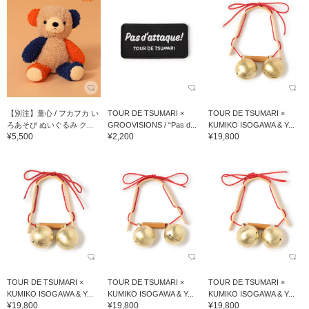
【別注】童心 / フカフカ い
TOUR DE TSUMARI ×
TOUR DE TSUMARI ×
ろあそび ぬいぐるみ ク...
GROOVISIONS / “Pas d...
KUMIKO ISOGAWA & Y...
¥5,500
¥2,200
¥19,800
TOUR DE TSUMARI ×
TOUR DE TSUMARI ×
TOUR DE TSUMARI ×
KUMIKO ISOGAWA & Y...
KUMIKO ISOGAWA & Y...
KUMIKO ISOGAWA & Y...
¥19,800
¥19,800
¥19,800