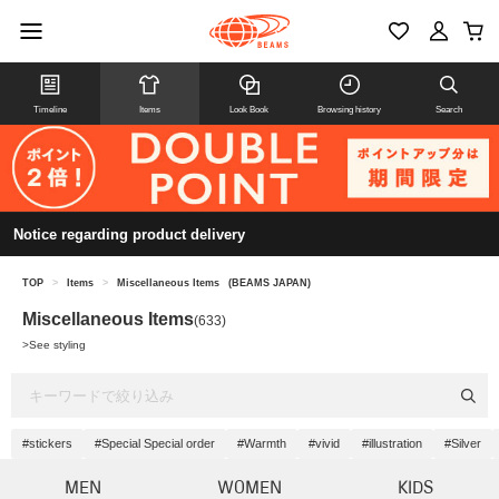
Timeline
Items
Look Book
Browsing history
Search
Notice regarding product delivery
TOP
>
Items
>
Miscellaneous Items
(BEAMS JAPAN)
Miscellaneous Items
(633)
>
See styling
#stickers
#Special Special order
#Warmth
#vivid
#illustration
#Silver
MEN
WOMEN
KIDS