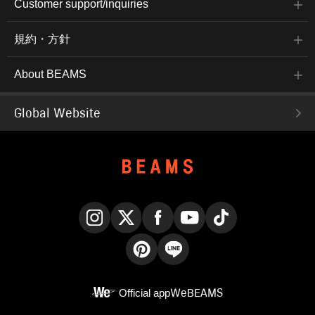
Customer support/inquiries
規約・方針
About BEAMS
Global Website
Instagram
X
Facebook
YouTube
TikTok
Pinterest
LINE
Official app
WeBEAMS