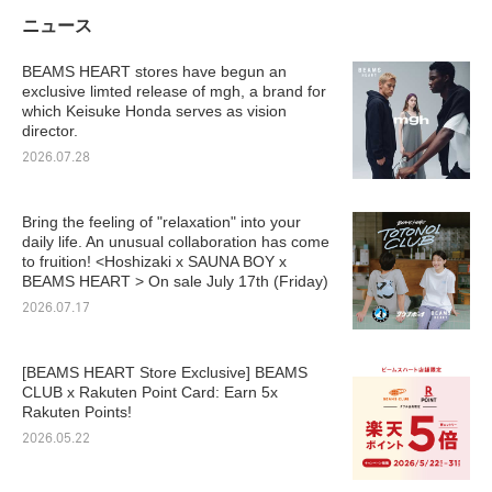
ニュース
BEAMS HEART stores have begun an
exclusive limted release of mgh, a brand for
which Keisuke Honda serves as vision
director.
2026.07.28
Bring the feeling of "relaxation" into your
daily life. An unusual collaboration has come
to fruition! <Hoshizaki x SAUNA BOY x
BEAMS HEART > On sale July 17th (Friday)
2026.07.17
[BEAMS HEART Store Exclusive] BEAMS
CLUB x Rakuten Point Card: Earn 5x
Rakuten Points!
2026.05.22