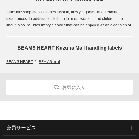
A lifestyle shop that combines fashion, lifestyle goods, and trending
experiences. In addition to clothing for men, women, and children, the
lineup also includes lifestyle goods that can be enjoyed as an extension of
fashion. Furthermore, the store will also feature playful collaborations with
globally popular characters and sports teams.
BEAMS HEART Kuzuha Mall handling labels
BEAMS HEART
BEAMS mini
お気に入り
会員サービス