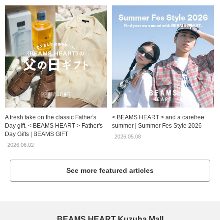
A fresh take on the classic Father's
< BEAMS HEART > and a carefree
Day gift. < BEAMS HEART > Father's
summer | Summer Fes Style 2026
Day Gifts | BEAMS GIFT
2026.05.08
2026.06.02
See more featured articles
BEAMS HEART Kuzuha Mall