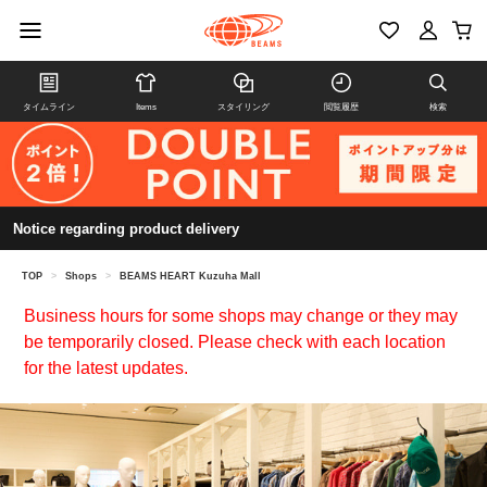
タイムライン
Items
スタイリング
閲覧履歴
検索
Notice regarding product delivery
TOP
>
Shops
>
BEAMS HEART Kuzuha Mall
Business hours for some shops may change or they may
be temporarily closed. Please check with each location
for the latest updates.