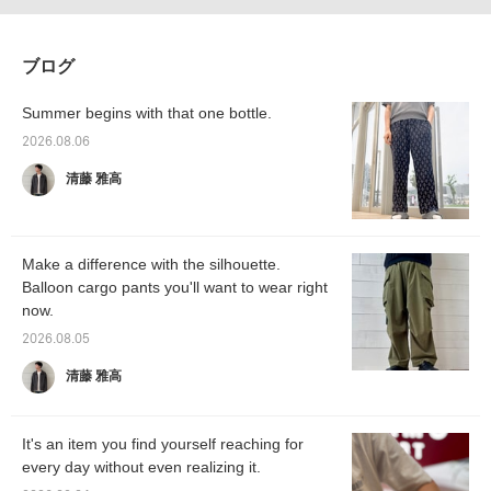
ブログ
Summer begins with that one bottle.
2026.08.06
清藤 雅高
Make a difference with the silhouette.
Balloon cargo pants you'll want to wear right
now.
2026.08.05
清藤 雅高
It's an item you find yourself reaching for
every day without even realizing it.