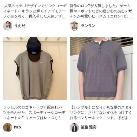
-人気のイチゴデザインでリンクコーデ
新作のロンTが入荷しました♩ゲーム
ィネート♪- キラッと輝くイチゴモチー
機やロボットなどの遊び心のあるデザ
フが目を惹く、再入荷した人気デザ...
インが可愛いビースムミニロンTと、...
うえだ
ランラン
ラッセルのロゴキャップと配色Tシャ
【シンプル】になりがちな夏のスタイ
ツを合わせた、スポーティーなコーデ
リングに、さりげない変化をつけてく
ィネート✩.*˚ キャップはレトロな2...
れるヘンリーネックニット。ほどよ...
hiro
清藤 雅高