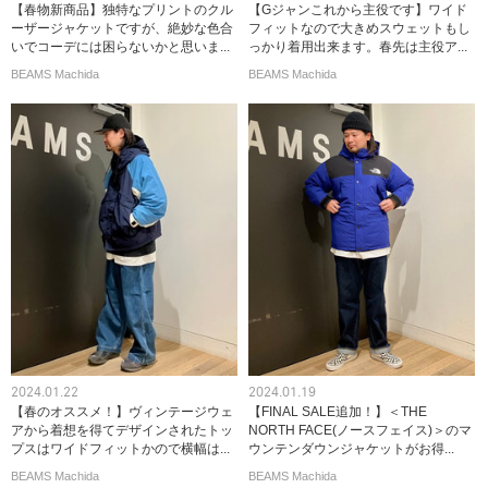
【春物新商品】独特なプリントのクル
【Gジャンこれから主役です】ワイド
ーザージャケットですが、絶妙な色合
フィットなので大きめスウェットもし
いでコーデには困らないかと思いま...
っかり着用出来ます。春先は主役ア...
BEAMS Machida
BEAMS Machida
2024.01.22
2024.01.19
【春のオススメ！】ヴィンテージウェ
【FINAL SALE追加！】＜THE
アから着想を得てデザインされたトッ
NORTH FACE(ノースフェイス)＞のマ
プスはワイドフィットかので横幅は...
ウンテンダウンジャケットがお得...
BEAMS Machida
BEAMS Machida