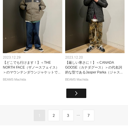
2023.12.29
2023.12.20
【どこでも行けます！】＜THE
【厳しい寒さに！】＜CANADA
NORTH FACE（ザノースフェイス）
GOOSE（カナダグース）＞の代名詞
＞のマウンテンダウンジャケットで...
的な型であるJasper Parka（ジャス...
BEAMS Machida
BEAMS Machida
...
1
2
3
7