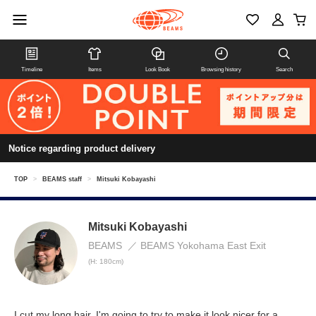
Timeline
Items
Look Book
Browsing history
Search
Notice regarding product delivery
TOP
>
BEAMS staff
>
Mitsuki Kobayashi
Mitsuki Kobayashi
BEAMS
BEAMS Yokohama East Exit
(H: 180cm)
I cut my long hair. I'm going to try to make it look nicer for a