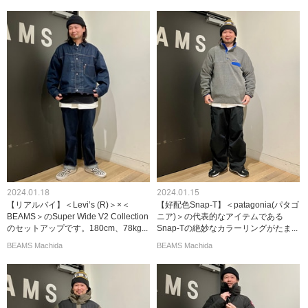
2024.01.18
2024.01.15
【リアルバイ】＜Levi’s (R)＞×＜
【好配色Snap-T】＜patagonia(パタゴ
BEAMS＞のSuper Wide V2 Collection
ニア)＞の代表的なアイテムである
のセットアップです。180cm、78kg...
Snap-Tの絶妙なカラーリングがたま...
BEAMS Machida
BEAMS Machida