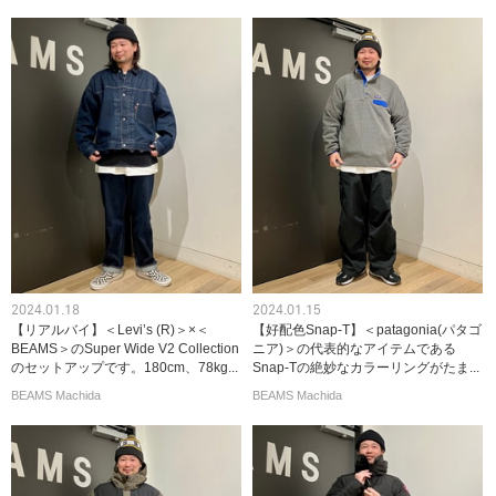
2024.01.18
2024.01.15
【リアルバイ】＜Levi’s (R)＞×＜
【好配色Snap-T】＜patagonia(パタゴ
BEAMS＞のSuper Wide V2 Collection
ニア)＞の代表的なアイテムである
のセットアップです。180cm、78kg...
Snap-Tの絶妙なカラーリングがたま...
BEAMS Machida
BEAMS Machida