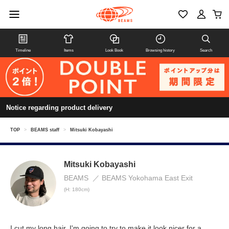
Timeline
Items
Look Book
Browsing history
Search
Notice regarding product delivery
TOP
>
BEAMS staff
>
Mitsuki Kobayashi
Mitsuki Kobayashi
BEAMS
BEAMS Yokohama East Exit
(H: 180cm)
I cut my long hair. I'm going to try to make it look nicer for a