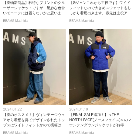
【春物新商品】独特なプリントのクル
【Gジャンこれから主役です】ワイド
ーザージャケットですが、絶妙な色合
フィットなので大きめスウェットもし
いでコーデには困らないかと思いま...
っかり着用出来ます。春先は主役ア...
BEAMS Machida
BEAMS Machida
2024.01.22
2024.01.19
【春のオススメ！】ヴィンテージウェ
【FINAL SALE追加！】＜THE
アから着想を得てデザインされたトッ
NORTH FACE(ノースフェイス)＞のマ
プスはワイドフィットかので横幅は...
ウンテンダウンジャケットがお得...
BEAMS Machida
BEAMS Machida