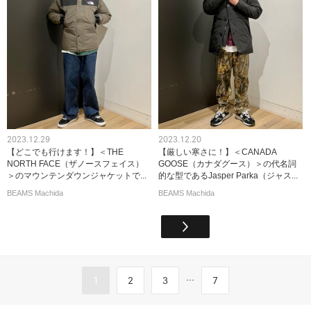
2023.12.29
2023.12.20
【どこでも行けます！】＜THE
【厳しい寒さに！】＜CANADA
NORTH FACE（ザノースフェイス）
GOOSE（カナダグース）＞の代名詞
＞のマウンテンダウンジャケットで...
的な型であるJasper Parka（ジャス...
BEAMS Machida
BEAMS Machida
...
1
2
3
7