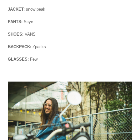
JACKET:
snow peak
PANTS:
Scye
SHOES:
VANS
BACKPACK:
Zpacks
GLASSES:
Few