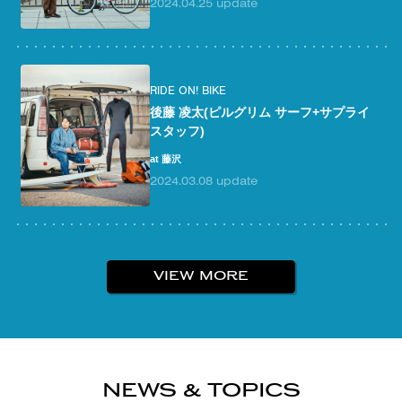
2024.04.25 update
RIDE ON! BIKE
後藤 凌太(ピルグリム サーフ+サプライ
スタッフ)
at 藤沢
2024.03.08 update
VIEW MORE
NEWS & TOPICS