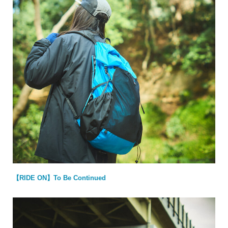
【RIDE ON】To Be Continued