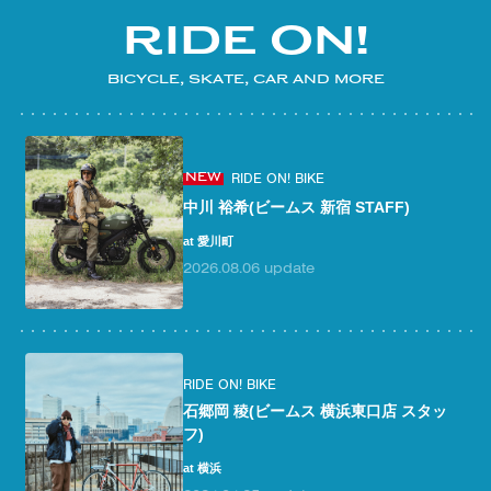
R
I
D
E
O
N
!
B
I
C
Y
C
L
E
,
S
K
A
T
E
,
C
A
R
A
N
D
M
O
R
E
RIDE ON! BIKE
NEW
中川 裕希(ビームス 新宿 STAFF)
at 愛川町
2026.08.06 update
RIDE ON! BIKE
石郷岡 稜(ビームス 横浜東口店 スタッ
フ)
at 横浜