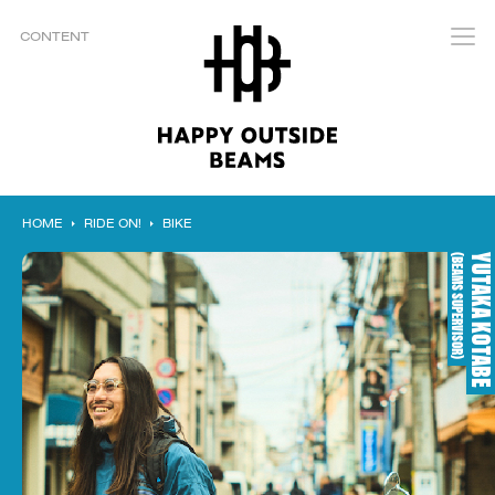
CONTENT
HOME
RIDE ON!
BIKE
(BEAMS SUPERVISOR)
YUTAKA KOT