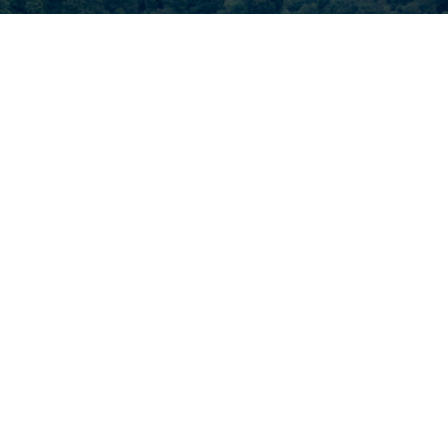
CATEGORY
SNAP
RIDE ON!
OUTDOOR MAP
EVENT INFO
PRODUCT
EVENT REPORT
Library
TRY
PROMOTION
ABOUT
さぁ、外遊びしよう！
「HAPPY OUTSIDE BEAMS」は、週末も、平日も、“外遊
び“を全力で楽しむためのヒントが詰まったエンターテインメン