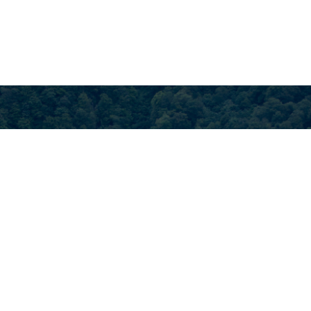
CATEGORY
SNAP
RIDE ON!
OUTDOOR MAP
EVENT INFO
PRODUCT
EVENT REPORT