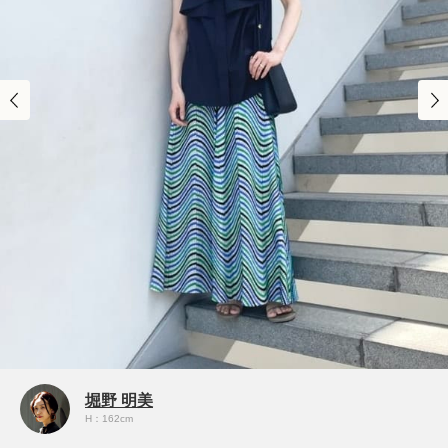
堀野 明美
H：162cm