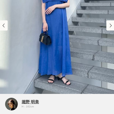
堀野 明美
H：162cm