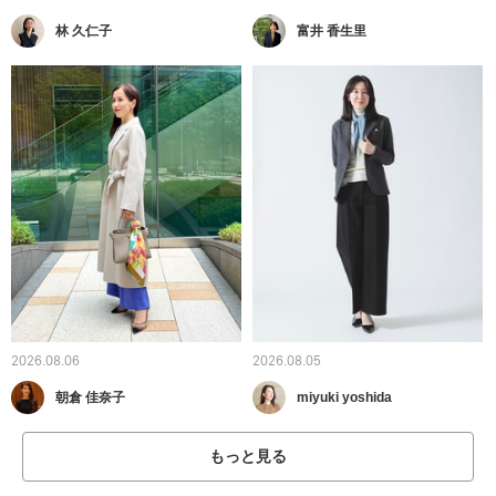
林 久仁子
富井 香生里
2026.08.06
2026.08.05
朝倉 佳奈子
miyuki yoshida
もっと見る