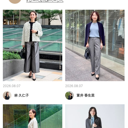
» レーベルTOPページへ
2026.08.07
2026.08.07
林 久仁子
富井 香生里