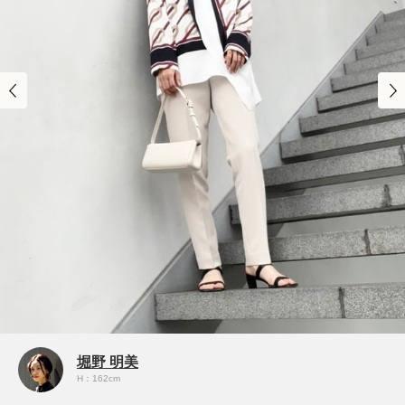
堀野 明美
H：162cm