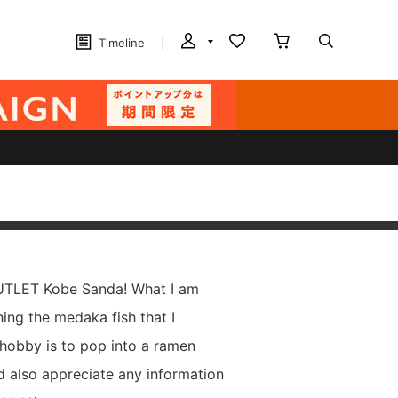
Timeline
UTLET Kobe Sanda! What I am
hing the medaka fish that I
 hobby is to pop into a ramen
d also appreciate any information