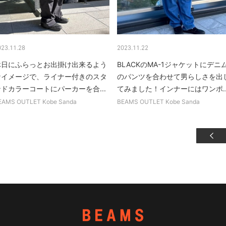
023.11.28
2023.11.22
休日にふらっとお出掛け出来るよう
BLACKのMA-1ジャケットにデニ
なイメージで、ライナー付きのスタ
のパンツを合わせて男らしさを出
ンドカラーコートにパーカーを合...
てみました！インナーにはワンポ..
EAMS OUTLET Kobe Sanda
BEAMS OUTLET Kobe Sanda