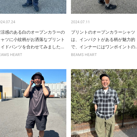
024.07.24
2024.07.11
清涼感のある白のオープンカラーの
プリントのオープンカラーシャツ
シャツに小紋柄がお洒落なプリント
は、インパクトがある柄が魅力的
ワイドパンツを合わせてみました...
で、インナーにはワンポイントの..
EAMS HEART
BEAMS HEART