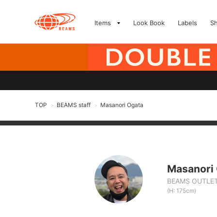
Items
Look Book
Labels
S
TOP
BEAMS staff
Masanori Ogata
>
>
Masanori
BEAMS OUTLET
(H: 175cm)