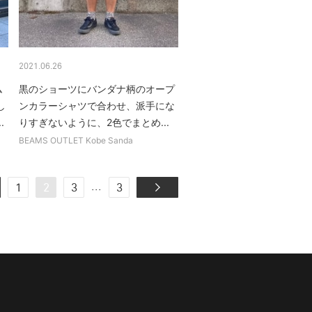
2021.06.26
ム
黒のショーツにバンダナ柄のオープ
し
ンカラーシャツで合わせ、派手にな
.
りすぎないように、2色でまとめ...
BEAMS OUTLET Kobe Sanda
...
1
2
3
3