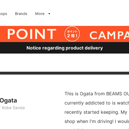
hops
Brands
More
Notice regarding product delivery
This is Ogata from BEAMS O
 Ogata
currently addicted to is watc
 Kobe Sanda
recently started keeping. My
shop when I'm driving! I woul