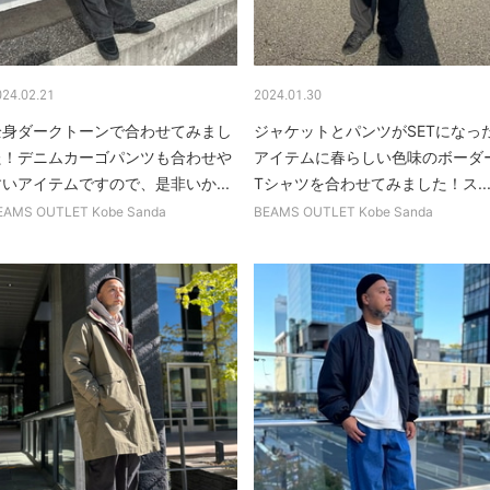
024.02.21
2024.01.30
全身ダークトーンで合わせてみまし
ジャケットとパンツがSETになっ
た！デニムカーゴパンツも合わせや
アイテムに春らしい色味のボーダ
すいアイテムですので、是非いか...
Tシャツを合わせてみました！ス..
EAMS OUTLET Kobe Sanda
BEAMS OUTLET Kobe Sanda