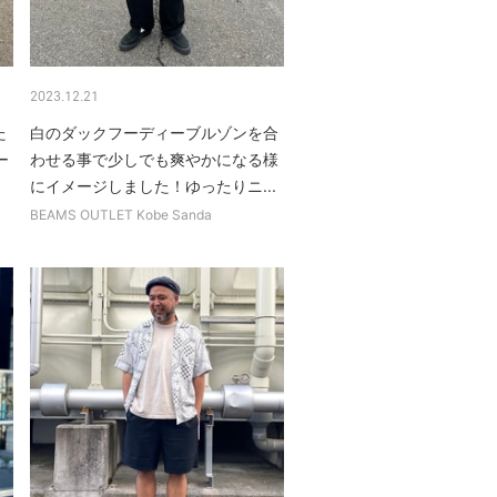
2023.12.21
た
白のダックフーディーブルゾンを合
ー
わせる事で少しでも爽やかになる様
.
にイメージしました！ゆったりニ...
BEAMS OUTLET Kobe Sanda