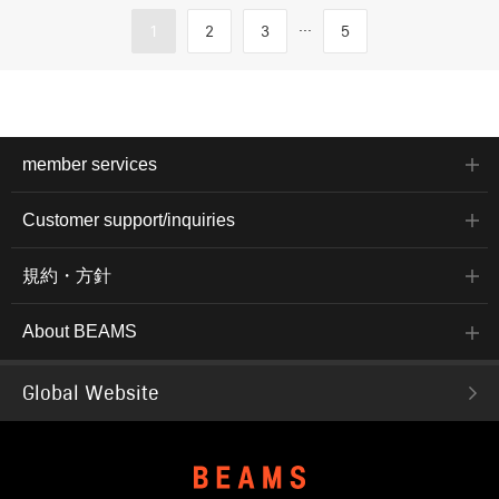
...
1
2
3
5
member services
Customer support/inquiries
規約・方針
About BEAMS
Global Website