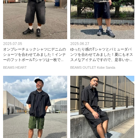
2025.07.05
2025.06.27
オンブレーチェックシャツにデニムの
ゆったり感のTシャツとバミューダパ
ショーツを合わせてみました！インナ
ンツを合わせてみました！夏にもオス
ーのフットボールTシャツは一枚で...
スメなアイテムですので、是非いか...
BEAMS HEART
BEAMS OUTLET Kobe Sanda