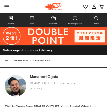
Timeline
Items
Look Book
Browsing history
Search
Notice regarding product delivery
TOP
>
BEAMS staff
>
Masanori Ogata
Masanori Ogata
BEAMS OUTLET Kobe Sanda
(H: 175cm)
This is Ogata from BEAMS OUTLET Kobe Sanda! What I am