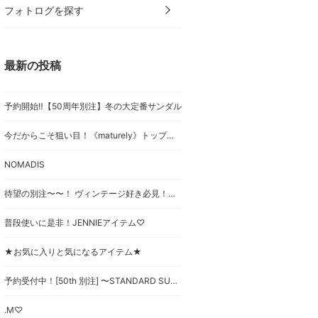
フォトログを探す
最新の投稿
予約開始‼︎【50周年別注】冬の大定番サンダル
今だからこそ狙い目！《maturely》トップス♡
NOMADIS
待望の別注〜〜！ ヴィンテージ好き必見！《GREGORY》×【BEAMS BOY】をご紹介♡
普段使いに是非！JENNIEアイテム♡
★お気に入りと気になるアイテム★
予約受付中！[50th 別注] 〜STANDARD SUPPLY〜
.M♡