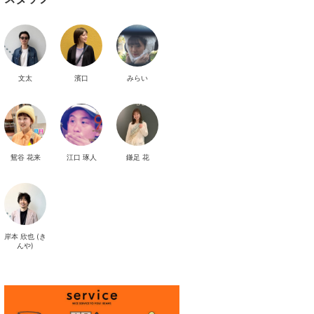
文太
濱口
みらい
鴛谷 花来
江口 琢人
鎌足 花
岸本 欣也 (き
んや)