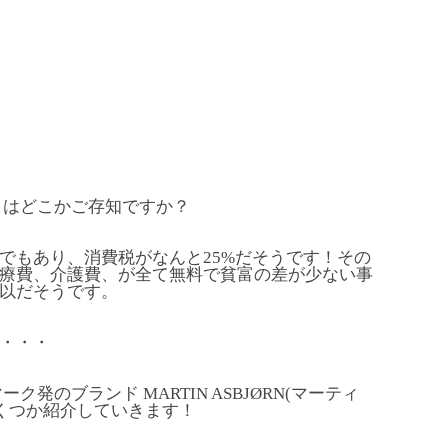
」はどこかご存知ですか？
でもあり、消費税がなんと25%だそうです！その
療費、介護費、が全て無料で貧富の差が少ない事
以だそうです。
・・・
発のブランド MARTIN ASBJØRN(マーティ
いくつか紹介していきます！