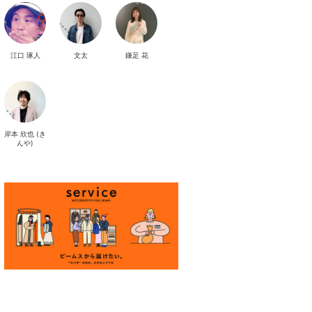
江口 琢人
文太
鎌足 花
岸本 欣也 (き
んや)