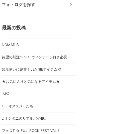
フォトログを探す
最新の投稿
NOMADIS
待望の別注〜〜！ ヴィンテージ好き必見！《GREGORY》×【BEAMS BOY】をご紹介♡
普段使いに是非！JENNIEアイテム♡
★お気に入りと気になるアイテム★
.M♡
C.E オススメT たち！
♫オシタニのリアルバイ❶♫
フェスT ☆ FUJI ROCK FESTIVAL！