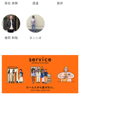
茶谷 来輝
渡邉
新井
會田 和哉
タンシオ