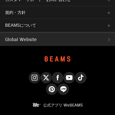
規約・方針
BEAMSについて
Global Website
Instagram
X
Facebook
YouTube
TikTok
Pinterest
LINE
公式アプリ
WeBEAMS