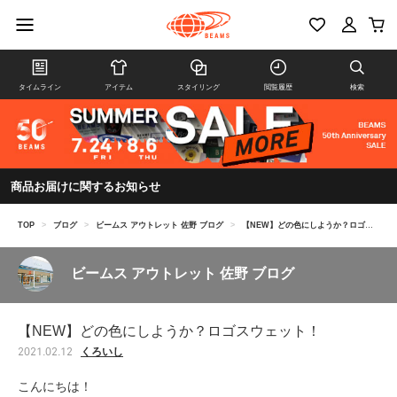
タイムライン
アイテム
スタイリング
閲覧履歴
検索
商品お届けに関するお知らせ
TOP
>
ブログ
>
ビームス アウトレット 佐野 ブログ
>
【NEW】どの色にしようか？ロゴスウェット！
ビームス アウトレット 佐野 ブログ
【NEW】どの色にしようか？ロゴスウェット！
くろいし
2021.02.12
こんにちは！