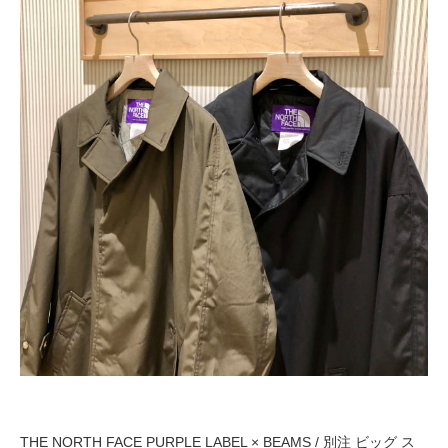
THE NORTH FACE PURPLE LABEL × BEAMS / 別注 ビッグ ス