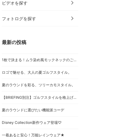
ビデオを探す
フォトログを探す
最新の投稿
1枚で決まる！ムラ染め風モックネックのご紹介
ロゴで魅せる、大人の夏ゴルフスタイル。
夏のラウンドを彩る、ツリーカモスタイル。
【BRIEFING別注】ゴルフスタイルを格上げする、WOODLAND CAMOUFLAGEシリーズ
夏のラウンドに選びたい機能派コーデ
Disney Collection新作ウェア登場♡
一着あると安心！万能レインウェア★