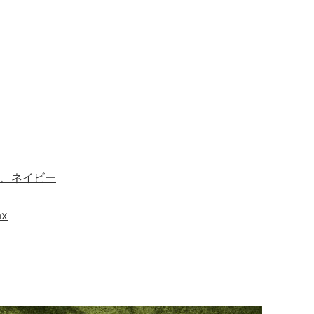
、ネイビー
ax