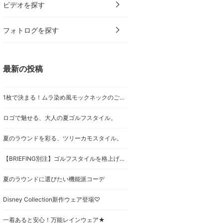
ビデオを探す
フォトログを探す
最新の投稿
1枚で決まる！ムラ染め風モックネックのご紹介
ロゴで魅せる、大人の夏ゴルフスタイル。
夏のラウンドを彩る、ツリーカモスタイル。
【BRIEFING別注】ゴルフスタイルを格上げする、WOODLAND CAMOUFLAGEシリーズ
夏のラウンドに選びたい機能派コーデ
Disney Collection新作ウェア登場♡
一着あると安心！万能レインウェア★