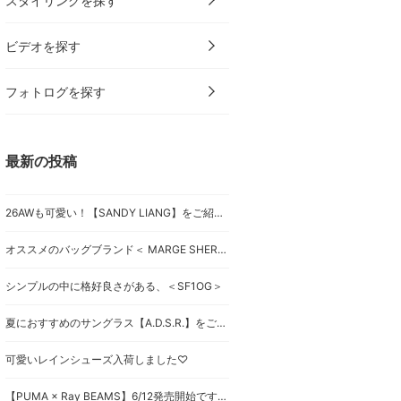
スタイリングを探す
ビデオを探す
フォトログを探す
最新の投稿
26AWも可愛い！【SANDY LIANG】をご紹介します！
オススメのバッグブランド＜ MARGE SHERWOOD＞
シンプルの中に格好良さがある、＜SF1OG＞
夏におすすめのサングラス【A.D.S.R.】をご紹介します
可愛いレインシューズ入荷しました♡
【PUMA × Ray BEAMS】6/12発売開始です＾＾⭐︎