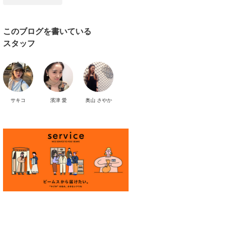
このブログを書いている
スタッフ
サキコ
濱津 愛
奥山 さやか