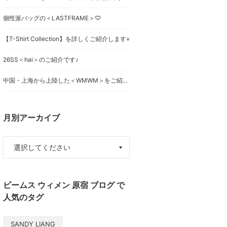
個性派バッグの＜LASTFRAME＞♡
【T-Shirt Collection】を詳しくご紹介します⭐︎
26SS＜hai＞のご紹介です♪
中国・上海から上陸した＜WMWM＞をご紹介します★
月別アーカイブ
ビームス ウィメン 原宿 ブログ で
人気のタグ
SANDY LIANG