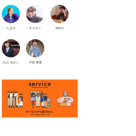
たまの
キタカミ
MIKU
わだ ゆかこ
戸田 果菜