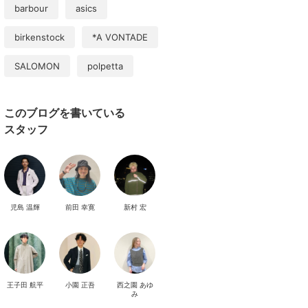
barbour
asics
birkenstock
*A VONTADE
SALOMON
polpetta
このブログを書いている
スタッフ
児島 温輝
前田 幸寛
新村 宏
王子田 航平
小園 正吾
西之園 あゆ
み