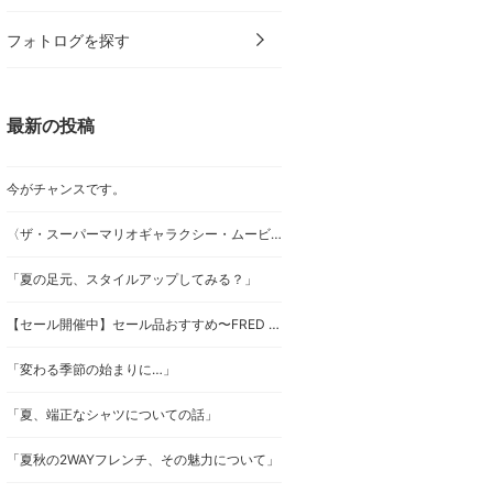
フォトログを探す
最新の投稿
今がチャンスです。
〈ザ・スーパーマリオギャラクシー・ムービー〉×〈BEAMS(ビームス)〉アイテム紹介！！
「夏の足元、スタイルアップしてみる？」
【セール開催中】セール品おすすめ〜FRED PERRY編〜
「変わる季節の始まりに…」
「夏、端正なシャツについての話」
「夏秋の2WAYフレンチ、その魅力について」