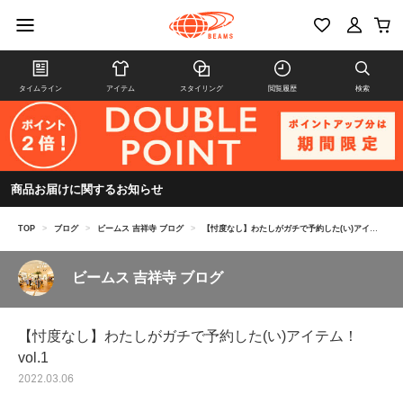
タイムライン
アイテム
スタイリング
閲覧履歴
検索
商品お届けに関するお知らせ
TOP
>
ブログ
>
ビームス 吉祥寺 ブログ
>
【忖度なし】わたしがガチで予約した(い)アイテム！vol.1
ビームス 吉祥寺 ブログ
【忖度なし】わたしがガチで予約した(い)アイテム！
vol.1
2022.03.06