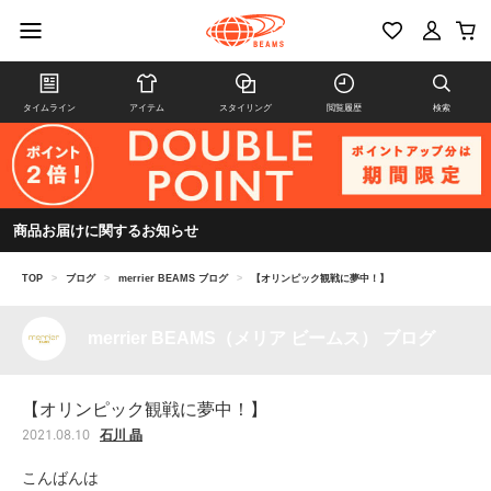
タイムライン
アイテム
スタイリング
閲覧履歴
検索
商品お届けに関するお知らせ
TOP
>
ブログ
>
merrier BEAMS ブログ
>
【オリンピック観戦に夢中！】
merrier BEAMS（メリア ビームス） ブログ
【オリンピック観戦に夢中！】
石川 晶
2021.08.10
こんばんは