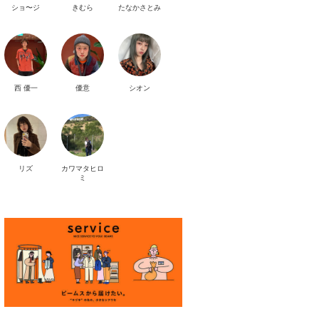
ショ〜ジ
きむら
たなかさとみ
西 優一
優意
シオン
リズ
カワマタヒロ
ミ