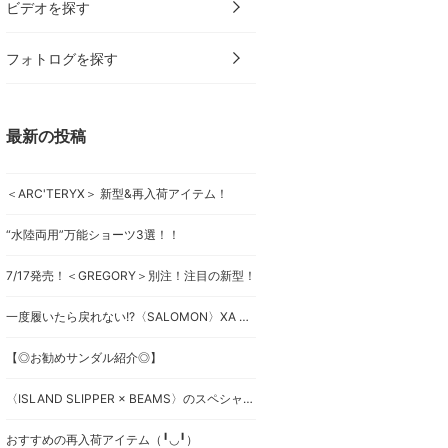
ビデオを探す
フォトログを探す
最新の投稿
＜ARC'TERYX＞ 新型&再入荷アイテム！
“水陸両用”万能ショーツ3選！！
7/17発売！＜GREGORY＞別注！注目の新型！
一度履いたら戻れない!?〈SALOMON〉XA PRO 3Dの魅力！
【◎お勧めサンダル紹介◎】
〈ISLAND SLIPPER × BEAMS〉のスペシャルモデルです！
おすすめの再入荷アイテム（╹◡╹）