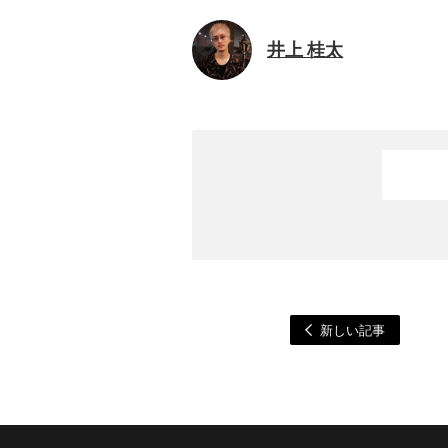
井上 桂太
新しい記事