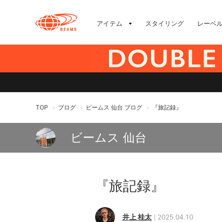
アイテム
スタイリング
レーベ
TOP
ブログ
ビームス 仙台 ブログ
『旅記録』
>
>
>
ビームス 仙台
『旅記録』
井上 桂太
2025.04.10