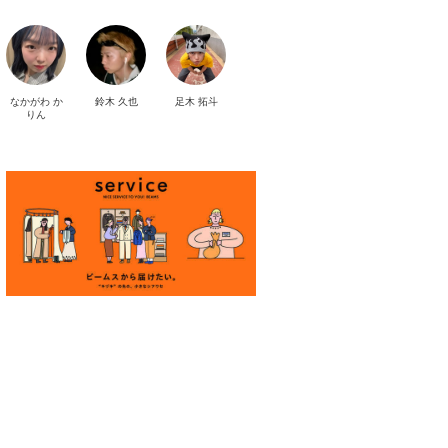
なかがわ か
鈴木 久也
足木 拓斗
りん