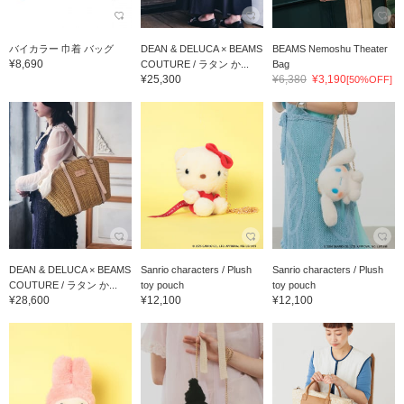
バイカラー 巾着 バッグ
DEAN & DELUCA × BEAMS
BEAMS Nemoshu Theater
¥8,690
COUTURE / ラタン か...
Bag
¥25,300
¥6,380
¥3,190
[50%OFF]
DEAN & DELUCA × BEAMS
Sanrio characters / Plush
Sanrio characters / Plush
COUTURE / ラタン か...
toy pouch
toy pouch
¥28,600
¥12,100
¥12,100