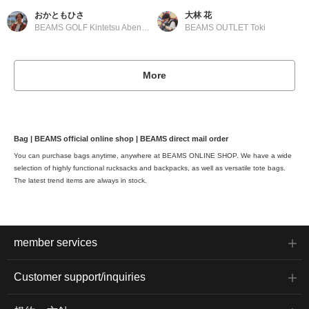
おかともひさ
大林 花
BEAMS GOLF Kintetsu Abeno Harukas
BEAMS OUTLET Toki
More
Bag | BEAMS official online shop | BEAMS direct mail order
You can purchase bags anytime, anywhere at BEAMS ONLINE SHOP. We have a wide
selection of highly functional rucksacks and backpacks, as well as versatile tote bags.
The latest trend items are always in stock.
member services
Customer support/inquiries