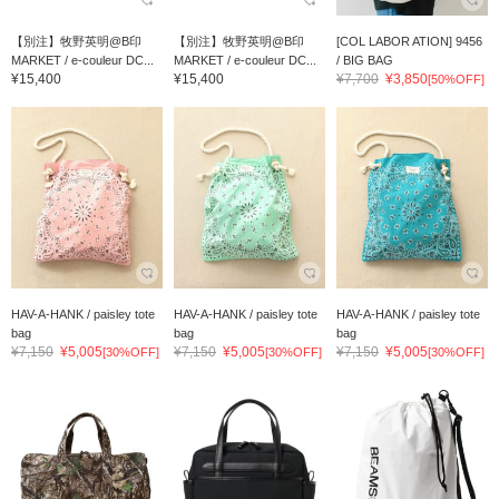
【別注】牧野英明@B印
【別注】牧野英明@B印
[COL LABOR ATION] 9456
MARKET / e-couleur DC...
MARKET / e-couleur DC...
/ BIG BAG
¥15,400
¥15,400
¥7,700
¥3,850
[50%OFF]
HAV-A-HANK / paisley tote
HAV-A-HANK / paisley tote
HAV-A-HANK / paisley tote
bag
bag
bag
¥7,150
¥5,005
¥7,150
¥5,005
¥7,150
¥5,005
[30%OFF]
[30%OFF]
[30%OFF]