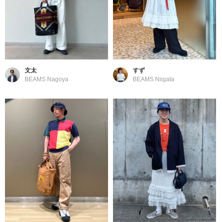
文太
すず
BEAMS Nagoya
BEAMS Niigata