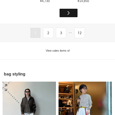
¥4,730
¥14,850
...
1
2
3
12
View sales items of
bag styling