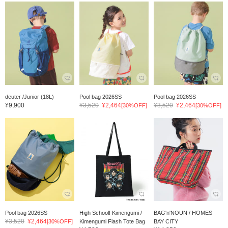
deuter /Junior (18L)
Pool bag 2026SS
Pool bag 2026SS
¥9,900
¥3,520
¥2,464
¥3,520
¥2,464
[30%OFF]
[30%OFF]
Pool bag 2026SS
High School! Kimengumi /
BAG'n'NOUN / HOMES
¥3,520
¥2,464
[30%OFF]
Kimengumi Flash Tote Bag
BAY CITY