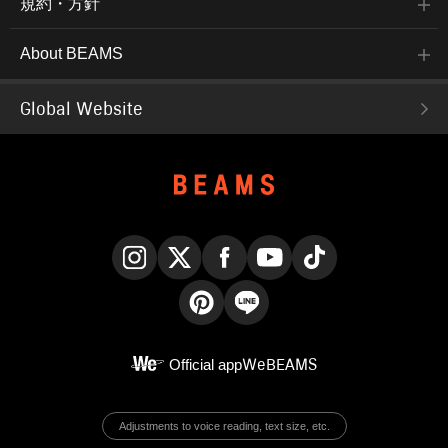
規約・方針
About BEAMS
Global Website
Instagram
X
Facebook
YouTube
TikTok
Pinterest
LINE
Official app
WeBEAMS
Adjustments to voice reading, text size, etc.