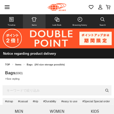
Timeline
Items
Look Book
Browsing history
Search
Notice regarding product delivery
TOP
>
Items
>
Bags
(A4 size storage possible)
Bags
(690)
>
See styling
#strap
#casual
#trip
#Durability
#easy to use
#Special Special order
MEN
WOMEN
KIDS