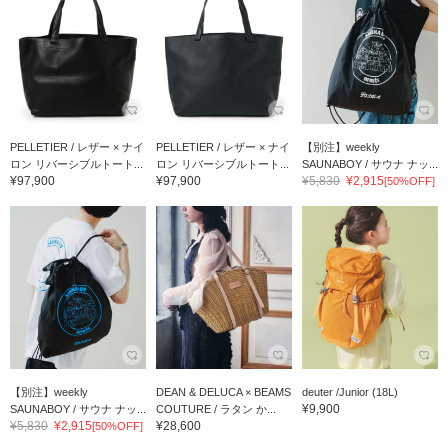
PELLETIER / レザー × ナイ
PELLETIER / レザー × ナイ
【別注】weekly
ロン リバーシブルトート...
ロン リバーシブルトート...
SAUNABOY / サウナ ナッ...
¥97,900
¥97,900
¥5,830
¥2,915
[50%OFF]
【別注】weekly
DEAN & DELUCA × BEAMS
deuter /Junior (18L)
¥9,900
SAUNABOY / サウナ ナッ...
COUTURE / ラタン か...
¥5,830
¥2,915
¥28,600
[50%OFF]