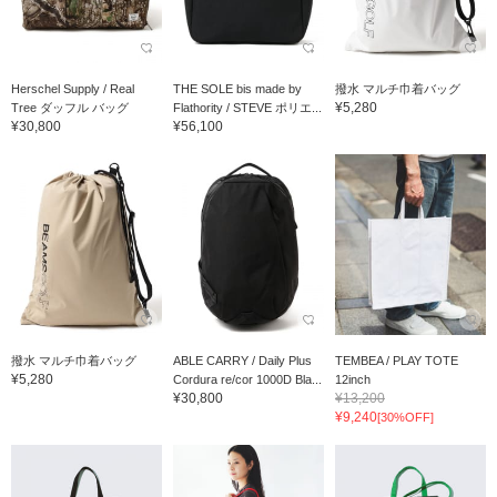
Herschel Supply / Real
THE SOLE bis made by
撥水 マルチ巾着バッグ
¥5,280
Tree ダッフル バッグ
Flathority / STEVE ポリエ...
¥30,800
¥56,100
撥水 マルチ巾着バッグ
ABLE CARRY / Daily Plus
TEMBEA / PLAY TOTE
¥5,280
Cordura re/cor 1000D Bla...
12inch
¥30,800
¥13,200
¥9,240
[30%OFF]