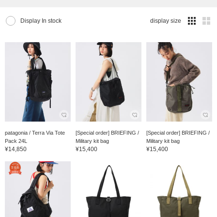
Display In stock
display size
patagonia / Terra Via Tote
[Special order] BRIEFING /
[Special order] BRIEFING /
Pack 24L
Military kit bag
Military kit bag
¥14,850
¥15,400
¥15,400