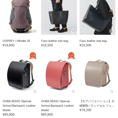
OSPREY / Hikelite 26
Faux leather tote bag
Faux leather tote bag
¥19,800
¥16,500
¥16,500
OHBA SEIHO /Special
OHBA SEIHO /Special
【モアバリエーション】大
School Backpack Leather
School Backpack Leather
峽製鞄 / ランドセル フェ...
¥79,200
Model
Model
¥85,800
¥85,800