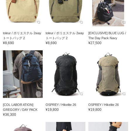
toleur / ポリエステル 2way
toleur / ポリエステル 2way
[EXCLUSIVE] BLUE LUG /
トートバッグ 2
トートバッグ 2
The Day Pack Navy
¥8,690
¥8,690
¥27,500
[COL LABOR ATION]
OSPREY / Hikelite 26
OSPREY / Hikelite 26
¥19,800
¥19,800
GREGORY / DAY PACK
¥36,300