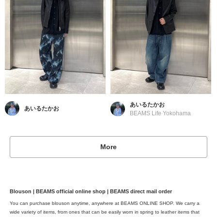
あいるたかお
あいるたかお
BEAMS Life Yokohama
More
Blouson | BEAMS official online shop | BEAMS direct mail order
You can purchase blouson anytime, anywhere at BEAMS ONLINE SHOP. We carry a
wide variety of items, from ones that can be easily worn in spring to leather items that