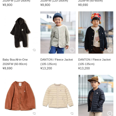
2026FW (120-160cm)
2026FW (120-160cm)
2026FW (60-80cm)
¥8,800
¥8,800
¥8,690
Baby Boa All-in-One
DANTON / Fleece Jacket
DANTON / Fleece Jacket
2026FW (60-80cm)
(105-135cm)
(105-135cm)
¥8,690
¥13,200
¥13,200