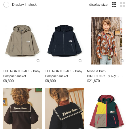
Display In stock
display size
THE NORTH FACE / Baby
THE NORTH FACE / Baby
Misha & Puff /
Compact Jacket...
Compact Jacket...
DIRECTOR’S ジャケット...
¥8,800
¥8,800
¥21,670