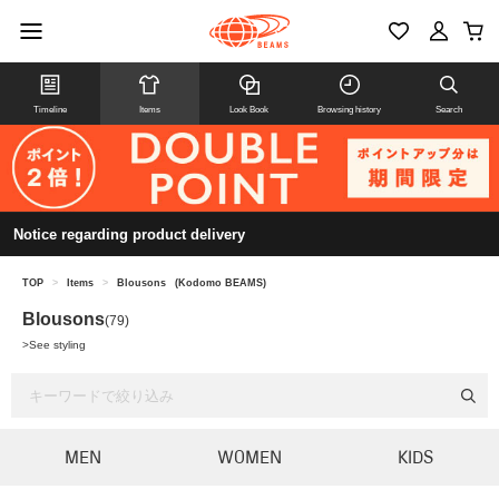
Timeline
Items
Look Book
Browsing history
Search
Notice regarding product delivery
TOP
>
Items
>
Blousons
(Kodomo BEAMS)
Blousons
(79)
>
See styling
MEN
WOMEN
KIDS