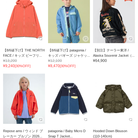
【8/6値下げ】THE NORTH
【8/6値下げ】patagonia /
【別注】テーラー東洋 /
FACE / キッズ ビーフリ...
キッズ バギーズ ジャケッ...
Alaska Souvenir Jacket（...
¥13,200
¥12,100
¥64,900
¥9,240
¥8,470
[30%OFF]
[30%OFF]
Repose ams / ウィンド ブ
patagonia / Baby Micro D
Hooded Down Blouson
レーカー ブルゾン 2026...
Snap T Jacket...
(110-140cm)