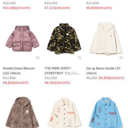
¥23,100
¥10,450
¥17,600
¥18,480
¥7,315
¥8,800
[20%OFF]
[30%OFF]
[50%OFF]
Hooded Down Blouson
THE PARK SHOP /
Zip-up fleece hoodie (70-
(110-140cm)
STREETBOY ブルゾン...
110cm)
¥17,600
¥11,990
¥8,250
¥4,950
[40%OFF]
¥8,800
¥8,393
[50%OFF]
[30%OFF]