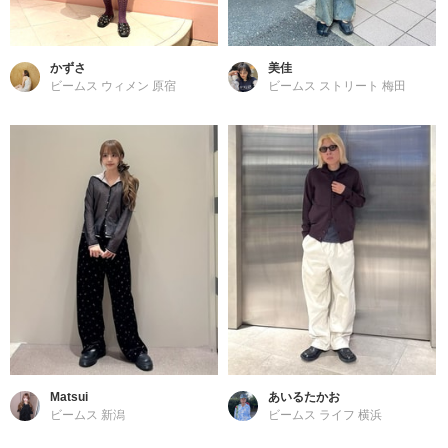
かずさ
美佳
ビームス ウィメン 原宿
ビームス ストリート 梅田
Matsui
あいるたかお
ビームス 新潟
ビームス ライフ 横浜