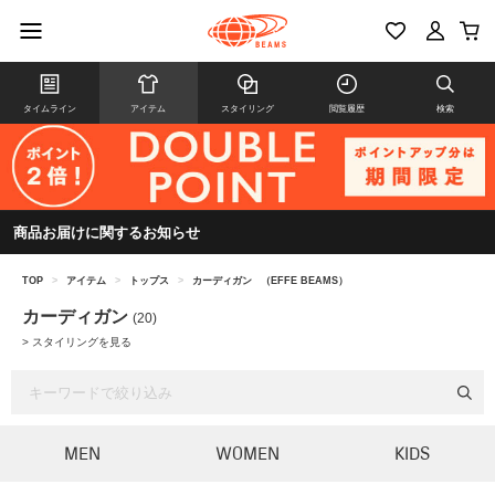
タイムライン
アイテム
スタイリング
閲覧履歴
検索
商品お届けに関するお知らせ
TOP
>
アイテム
>
トップス
>
カーディガン
（EFFE BEAMS）
カーディガン
(20)
>
スタイリングを見る
MEN
WOMEN
KIDS