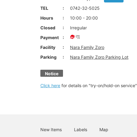
TEL
0742-32-5025
Hours
10:00 - 20:00
Closed
Irregular
Payment
Facility
Nara Family Zoro
Parking
Nara Family Zoro Parking Lot
Notice
Click here
for details on "try-on/hold-on service"
New Items
Labels
Map