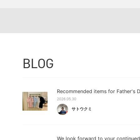
BLOG
Recommended items for Father's 
2026.05.30
サトウクミ
We look forward to your continued