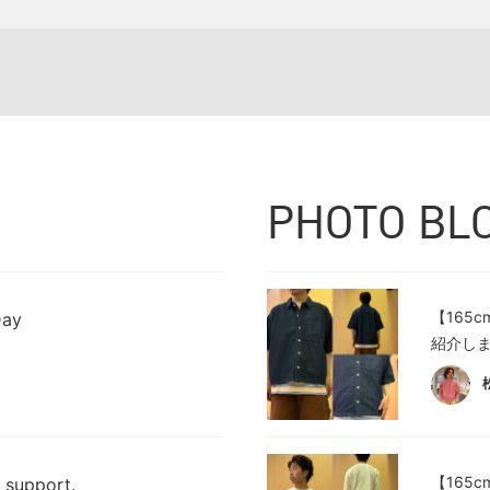
PHOTO BL
【165
Day
紹介しま
【165
 support.