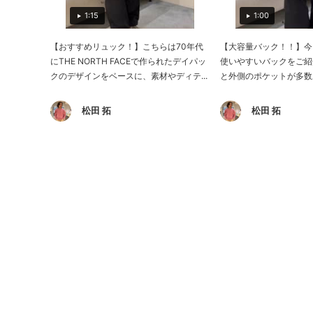
1:15
1:00
【おすすめリュック！】こちらは70年代
【大容量バック！！】今
にTHE NORTH FACEで作られたデイパッ
使いやすいバックをご紹
クのデザインをベースに、素材やディテ...
と外側のポケットが多数あ
松田 拓
松田 拓