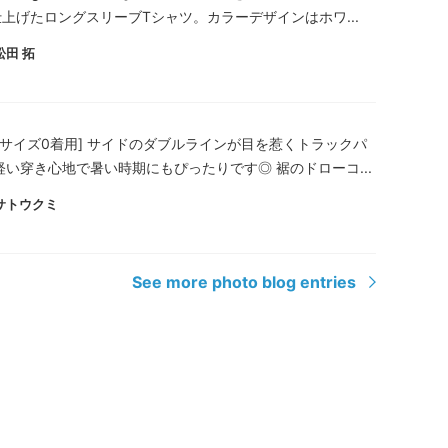
上げたロングスリーブTシャツ。カラーデザインはホワ...
松田 拓
cm/サイズ0着用] サイドのダブルラインが目を惹くトラックパ
軽い穿き心地で暑い時期にもぴったりです◎ 裾のドローコ...
サトウクミ
See more photo blog entries