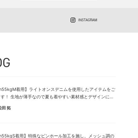
INSTAGRAM
OG
cm55kgM着用】ライトオンスデニムを使用したアイテムをご
す！ 生地が薄手なので夏も着やすい素材感とデザインに...
松田 拓
cm55kgS着用】特殊なピンホール加工を施し、メッシュ調の