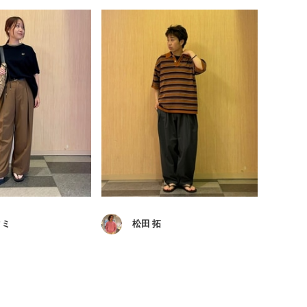
クミ
松田 拓