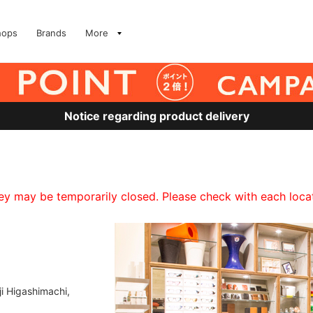
hops
Brands
More
Notice regarding product delivery
 may be temporarily closed. Please check with each locati
ji Higashimachi,