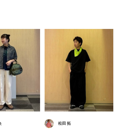
央
松田 拓