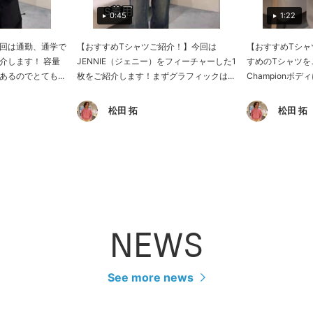
0:45
1:22
回は通勤、通学で
【おすすめTシャツご紹介！】今回は
【おすすめTシャ
介します！ 容量
JENNIE（ジェニー）をフィーチャーした1
すめのTシャツを
るのでとても...
枚をご紹介します！まずグラフィックは...
Championボデ
松田 拓
松田 拓
NEWS
See more news