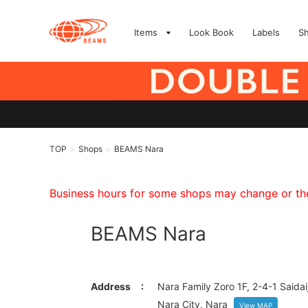
Items
Look Book
Labels
S
TOP
Shops
BEAMS Nara
>
>
Business hours for some shops may change or they
BEAMS Nara
Address
Nara Family Zoro 1F, 2-4-1 Saidai
Nara City, Nara
View MAP