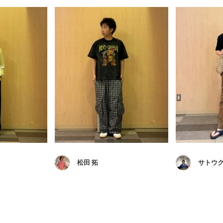
松田 拓
サトウ