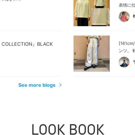
表情に仕
[161
DE COLLECTION』BLACK
ンツ。 
See more blogs
LOOK BOOK