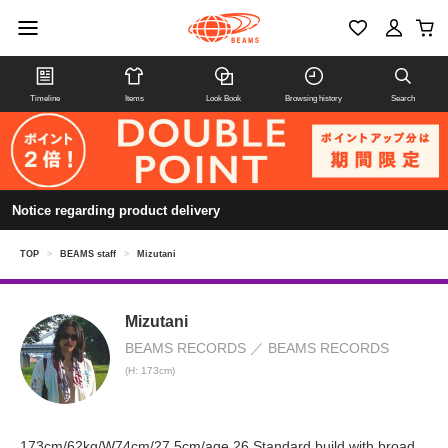
Timeline
Items
Look Book
Browsing history
Search
Notice regarding product delivery
TOP
>
BEAMS staff
>
Mizutani
Mizutani
BEAMS RECORDS
BEAMS RECORDS
(H: 173cm)
173cm/62kg/W74cm/27.5cm/age.26 Standard build with broad