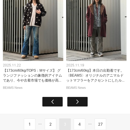
2025.11.22
2025.11.19
【173cm/60kg/TOPS：Mサイズ】 グ
【173cm/60kg】本日の出勤着です。
ランジファッションの象徴的アイテム
〈BEAMS〉オリジナルのアニマルド
であり、今や古着市場でも価格が高...
ットマフラーをアクセントにしたル...
BEAMS News
BEAMS News
...
...
1
2
3
4
27