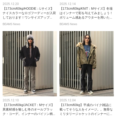
2025.12.20
2025.12.14
【173cm/60kg/HOODIE：Lサイズ】
【173cm/60kg/KNIT：Mサイズ】冬場
ナイスカラーなロゴフーディーが入荷
はインナーで彩を与えてみましょう！
しております！ワンサイズアップ...
ボリューム感あるアウターを用いた...
BEAMS News
BEAMS News
2025.12.10
2025.12.04
【173cm/60kg/JACKET：Mサイズ】
【173cm/60kg】平成のバイク雑誌に
異素材感を愉しむ冬のオールブラッ
載ってそうな人をイメージ。。無骨な
ク・コーデ。インナーのパイソン柄...
ミリタリージャケットのインナーに...