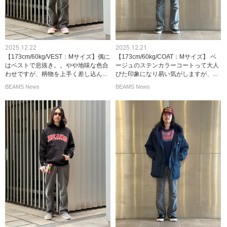
2025.12.22
2025.12.21
【173cm/60kg/VEST：Mサイズ】偶に
【173cm/60kg/COAT：Mサイズ】 ベ
はベストで息抜き。。やや地味な色合
ージュのステンカラーコートって大人
わせですが、柄物を上手く差し込ん...
びた印象になり易い気がしますが、...
BEAMS News
BEAMS News