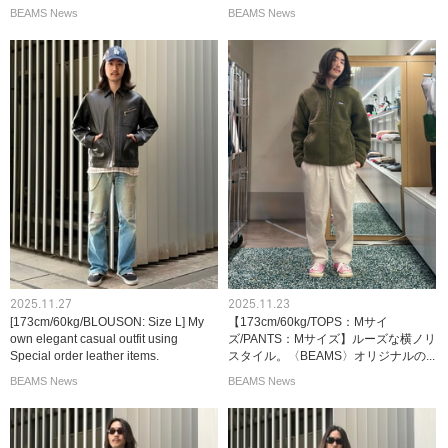
BEAMS News
BEAMS News
2025.11.27
2025.11.23
[173cm/60kg/BLOUSON: Size L] My
【173cm/60kg/TOPS：Mサイ
own elegant casual outfit using
ズ/PANTS：Mサイズ】ルーズな横ノリ
Special order leather items.
スタイル。〈BEAMS〉オリジナルの...
BEAMS News
BEAMS News