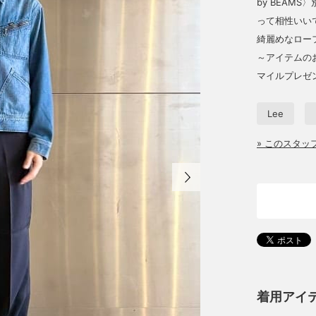
by BEAM
って相性いい
綺麗めなロー
～アイテムの
マイルプレゼ
Lee
» このスタ
着用アイ