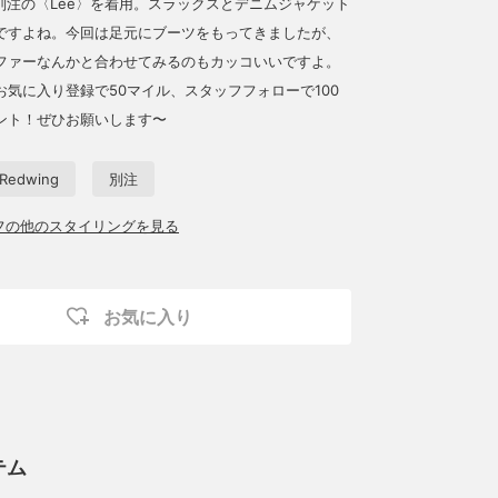
S〉別注の〈Lee〉を着用。スラックスとデニムジャケット
ですよね。今回は足元にブーツをもってきましたが、
ファーなんかと合わせてみるのもカッコいいですよ。
お気に入り登録で50マイル、スタッフフォローで100
ント！ぜひお願いします〜
Redwing
別注
ッフの他のスタイリングを見る
お気に入り
テム