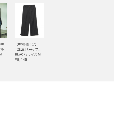
91B
【8/6再値下げ】
...
【別注】Lee / フ...
 M
BLACK / サイズ M
¥5,445