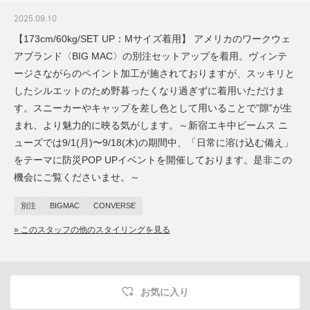
2025.09.10
【173cm/60kg/SET UP：Mサイズ着用】 アメリカのワークウェ
アブランド〈BIG MAC〉の別注セットアップを着用。ヴィンテ
ージさながらのペイント加工が施されておりますが、スッキリと
したシルエットのため野暮ったくなり過ぎずに着用いただけま
す。スニーカーやキャップを差し色として用いることで”隙”が生
まれ、より魅力的に映る気がします。～新宿エキ中ビームス ニ
ューズでは9/1(月)〜9/18(木)の期間中、「日常に溶け込む備え」
をテーマに防災POP UPイベントを開催しております。是非この
機会にご覧くださいませ。～
別注
BIGMAC
CONVERSE
» このスタッフの他のスタイリングを見る
お気に入り