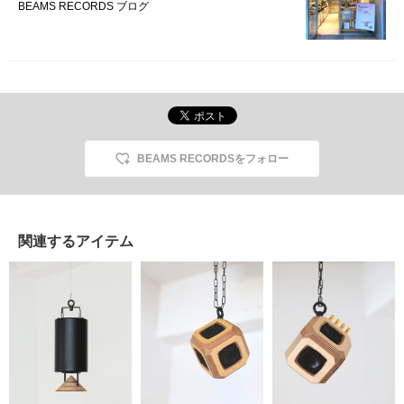
ても際立っていて◎。普
す！スピーカー下に付い
BEAMS RECORDS ブログ
段より解像度が上がり、
ている円錐型の反射板
深みの増した感覚で音楽
が、音を360度に反射す
を楽しめるはずです…！
ることで音が水平に広が
他のブランドにはあまり
り、空間に溶け込みま
ないバーチ材の洗練され
す。どこにいても音がし
たデザインも魅力的！ご
っかり聴こえ、かつ会話
検討中の方はぜひ店頭で
の邪魔にならない音は
お試しください。
<taguchi>のスピーカー
ならでは。特にアンビエ
ントなどのように空間を
BEAMS RECORDSをフォロー
感じやすい音楽や、ピア
ノなどの中高音域の楽器
が映える繊細でまろやか
なサウンド。また、ライ
ブ盤を聴いてもまるでそ
こで音が鳴っているかの
関連するアイテム
ような空気感が漂いま
す。5モデル全てをご視
聴いただけるのは
2/4(日)までとなります
ので、是非一度ご来店く
ださいませ！