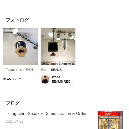
フォトログ
〈Taguchi〉のREX060-
現在、 BEAMS
P150は、フラットな振
RECORDSでは、コンサ
wada
動板特有の明瞭でクリア
ートや設備音響のための
BEAMS RECORDS
BEAMS RECORDS
なサウンドを空間全体に
プロオーディオブランド
行き渡らせてくれるの
〈Taguchi〉のスピーカ
で、お家はもちろん、カ
ーを視聴できる受注会が
フェやバーといったスペ
開催中です！リビングや
ースでの使用にもオスス
商業空間などといったス
ブログ
メです！同シリーズの
ペースに向けた5モデル
REX060-Pと比べると中
を全てお試しいただけま
〈Taguchi〉Speaker Demonstration & Order
低音域が豊かで、ジャズ
す。中でも僕は『Rexシ
やクラシックのサックス
リーズ』の音の広がりや
2024.01.23
やベースなどの音色がと
鳴り方がお気に入りで