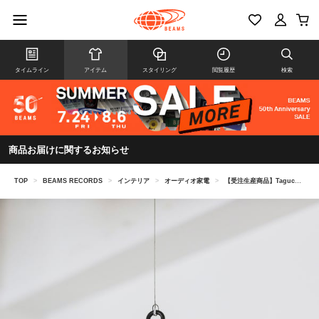
タイムライン
アイテム
スタイリング
閲覧履歴
検索
商品お届けに関するお知らせ
TOP
>
BEAMS RECORDS
>
インテリア
>
オーディオ家電
>
【受注生産商品】Taguchi / REX060-P150