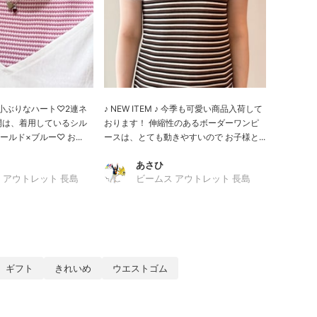
 ♪♪ 小ぶりなハート♡2連ネ
♪ NEW ITEM ♪ 今季も可愛い商品入荷して
開は、着用しているシル
おります！ 伸縮性のあるボーダーワンピ
ルド×ブルー♡ お...
ースは、とても動きやすいので お子様と...
あさひ
 アウトレット 長島
ビームス アウトレット 長島
ギフト
きれいめ
ウエストゴム