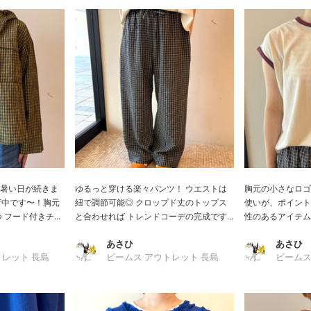
まだ暑い日が続きま
ゆるっと穿ける楽々パンツ！ ウエストは
胸元の小さなロゴ
荷中です〜！胸元
紐で調節可能◎ クロップド丈のトップス
使いが、ポイント
フード付きチ...
と合わせれば トレンドコーデの完成です...
性のあるアイテ
あさひ
あさひ
トレット 長島
ビームス アウトレット 長島
ビームス