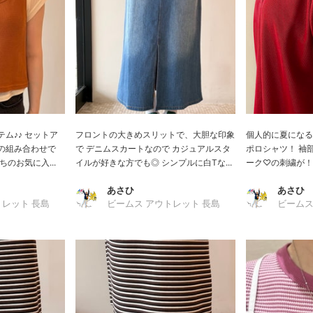
ム♪♪ セットア
フロントの大きめスリットで、大胆な印象
個人的に夏になる
の組み合わせで
で デニムスカートなので カジュアルスタ
ポロシャツ！ 袖
のお気に入...
イルが好きな方でも◎ シンプルに白Tな...
ーク♡の刺繍が！ 
あさひ
あさひ
トレット 長島
ビームス アウトレット 長島
ビームス