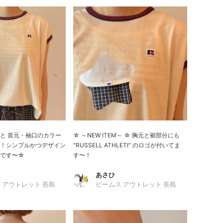
と 首元・袖口のカラー
☆ ～NEW ITEM～ ☆ 胸元と裾部分にも
！シンプルかつデザイン
″RUSSELL ATHLETI″ のロゴが付いてま
ムです〜☆
す〜！
あさひ
 アウトレット 長島
ビームス アウトレット 長島