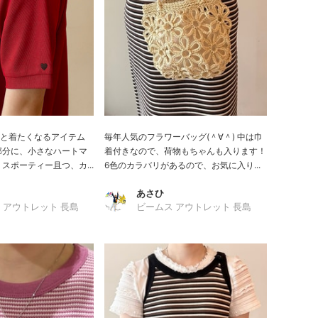
と着たくなるアイテム
毎年人気のフラワーバッグ(＾∀＾) 中は巾
部分に、小さなハートマ
着付きなので、荷物もちゃんも入ります！
スポーティー且つ、カ...
6色のカラバリがあるので、お気に入り...
あさひ
 アウトレット 長島
ビームス アウトレット 長島