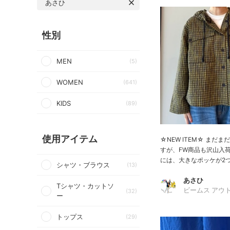
あさひ
性別
MEN
(5)
WOMEN
(641)
KIDS
(89)
使用アイテム
☆NEW ITEM☆ まだ
すが、FW商品も沢山入
には、大きなポッケが2つ 
シャツ・ブラウス
(13)
あさひ
Tシャツ・カットソ
(32)
ビームス アウ
ー
トップス
(29)