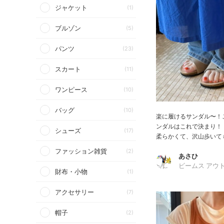
ジャケット
(1)
ブルゾン
(5)
パンツ
(23)
スカート
(11)
ワンピース
(10)
バッグ
(10)
楽に履けるサンダル〜！
ンダルはこれで決まり！！
シューズ
(17)
柔らかくて、沢山歩いても
ファッション雑貨
(2)
あさひ
ビームス アウ
財布・小物
(1)
アクセサリー
(7)
帽子
(2)