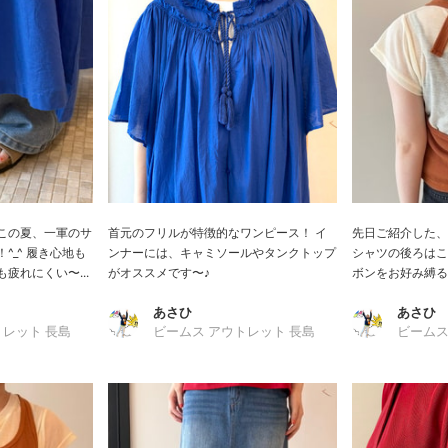
この夏、一軍のサ
首元のフリルが特徴的なワンピース！ イ
先日ご紹介した、
^_^ 履き心地も
ンナーには、キャミソールやタンクトップ
シャツの後ろはこ
疲れにくい〜...
がオススメです〜♪
ボンをお好み縛ると
あさひ
あさひ
トレット 長島
ビームス アウトレット 長島
ビームス