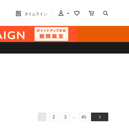
タイムライン
...
1
2
3
45