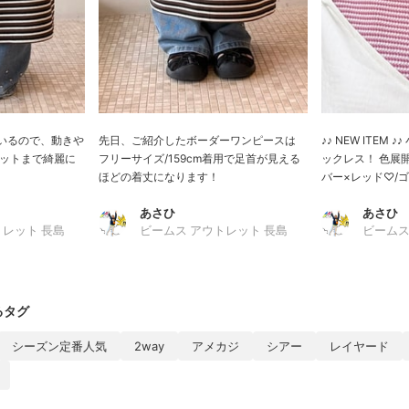
いるので、動きや
先日、ご紹介したボーダーワンピースは
♪♪ NEW ITEM
エットまで綺麗に
フリーサイズ/159cm着用で足首が見える
ックレス！ 色展
ほどの着丈になります！
バー×レッド♡/ゴー
あさひ
あさひ
トレット 長島
ビームス アウトレット 長島
ビームス
るタグ
シーズン定番人気
2way
アメカジ
シアー
レイヤード