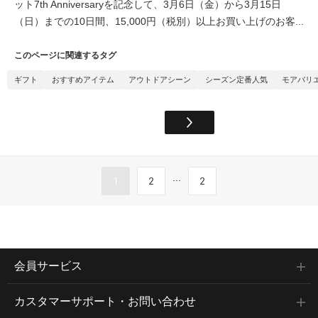
ット7th Anniversaryを記念して、3月6日（金）から3月15日
（日）までの10日間、15,000円（税別）以上お買い上げのお客...
このページに関連するタグ
ギフト
おすすめアイテム
アウトドアシーン
シーズン定番人気
モアバリ
...
1
2
2
会員サービス
カスタマーサポート・お問い合わせ