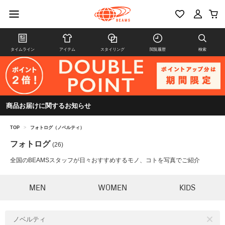
タイムライン
アイテム
スタイリング
閲覧履歴
検索
商品お届けに関するお知らせ
TOP
>
フォトログ（ノベルティ）
フォトログ
(26)
全国のBEAMSスタッフが日々おすすめするモノ、コトを写真でご紹介
MEN
WOMEN
KIDS
ノベルティ