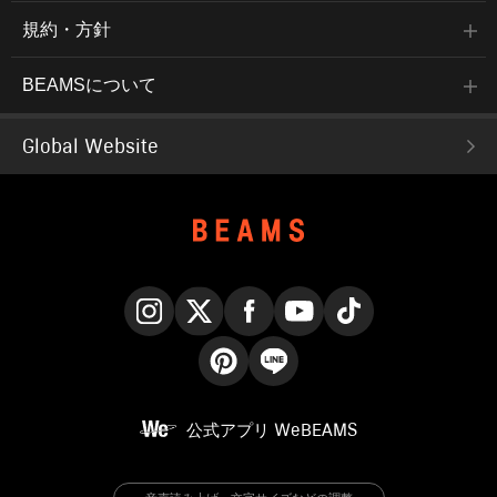
規約・方針
BEAMSについて
Global Website
Instagram
X
Facebook
YouTube
TikTok
Pinterest
LINE
公式アプリ
WeBEAMS