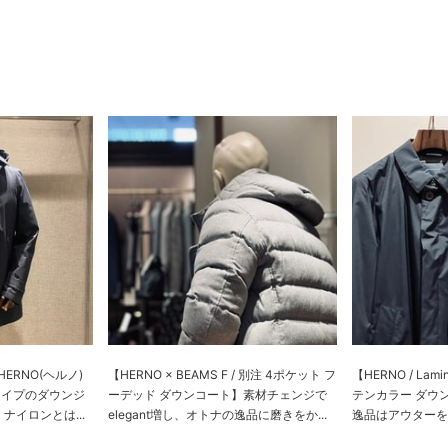
ERNO(ヘルノ)
【HERNO × BEAMS F / 別注 4ポケット フ
【HERNO / Lami
タイプのダウンジ
ーデッド ダウンコート】素材チェンジで
テンカラー ダウ
ナイロンとは...
elegant増し、オトナの逸品に磨きをか...
逸品はアウターをお