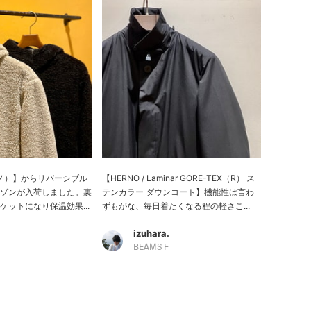
ルノ）】からリバーシブル
【HERNO / Laminar GORE-TEX（R） ス
ゾンが入荷しました。裏
テンカラー ダウンコート】機能性は言わ
ットになり保温効果...
ずもがな、毎日着たくなる程の軽さこ...
izuhara.
BEAMS F