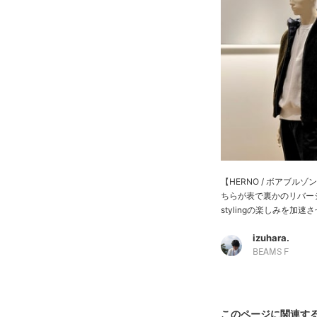
【HERNO / ボアブル
ちらが表で裏かのリバー
stylingの楽しみを加速さ
izuhara.
BEAMS F
このページに関連す