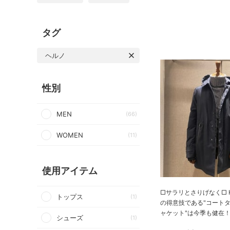
タグ
ヘルノ
性別
MEN
(66)
WOMEN
(11)
使用アイテム
□サラリとさりげなく□ H
トップス
(1)
の得意技である"コート
ャケット"は今季も健在！ 
シューズ
(1)