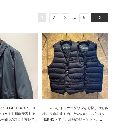
...
1
2
3
5
nar GORE-TEX（R） ス
ミニマムなインナーダウンをお探しのお客
ンコート】機能美溢れる
様に是非おすすめしたいのがこちらの＜
探しの方に全方位で...
HERNO＞です。細身のジャケット、...