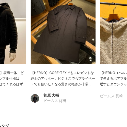
ゾン】表裏一体、ど
【HERNO】GORE-TEXでもエレガントな
【HERNO（ヘ
シブル仕様は
紳士のアウター。ビジネスでもプライベー
で使えるボアブル
せてくれるはず...
トでも使いたくなる驚きの軽さが非常...
返すとダウンジャケ
菅原 大輔
ビームス 長崎
ビームス 梅田
るタグ