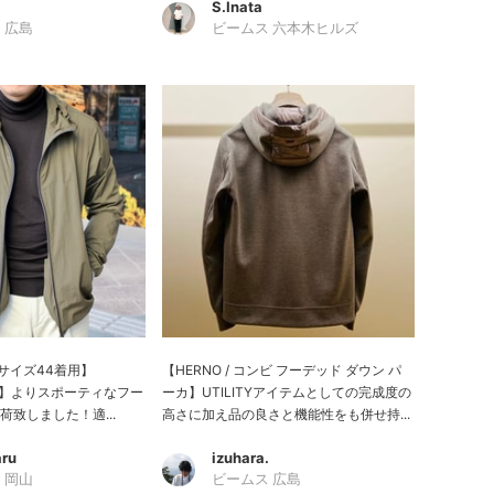
.
S.Inata
 広島
ビームス 六本木ヒルズ
gでサイズ44着用】
【HERNO / コンビ フーデッド ダウン パ
ルノ】よりスポーティなフー
ーカ】UTILITYアイテムとしての完成度の
致しました！適...
高さに加え品の良さと機能性をも併せ持...
ru
izuhara.
 岡山
ビームス 広島