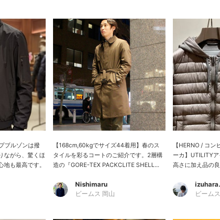
イプブルゾンは撥
【168cm,60kgでサイズ44着用】春のス
【HERNO / コ
りながら、驚くほ
タイルを彩るコートのご紹介です。2層構
ーカ】UTILIT
心地も最高です。
造の『GORE-TEX PACKCLITE SHELL...
高さに加え品の良さ
Nishimaru
izuhara
ビームス 岡山
ビームス