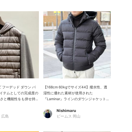
ンビ フーデッド ダウン パ
【168cm 60kgでサイズ44】撥水性、透
Yアイテムとしての完成度の
湿性に優れた素材が使用された
と機能性をも併せ持...
『Laminar』ラインのダウンジャケット...
.
Nishimaru
 広島
ビームス 岡山