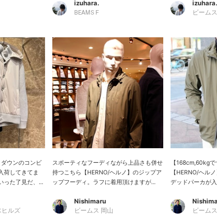
izuhara.
izuhara
BEAMS F
ビームス
とダウンのコンビ
スポーティなフーディながら上品さも併せ
【168cm,60k
入荷してきてま
持つこちら【HERNO/ヘルノ】のジップア
【HERNO/ヘ
った了見だ、...
ップフーディ。ラフに着用頂けますが...
デッドパーカが入荷
Nishimaru
Nishima
木ヒルズ
ビームス 岡山
ビームス