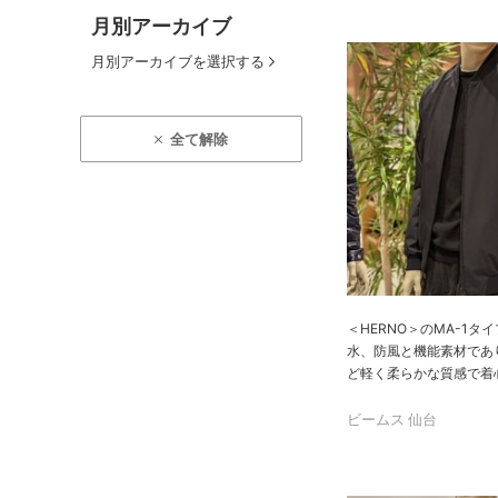
月別アーカイブ
月別アーカイブを選択する
全て解除
＜HERNO＞のMA-1タ
水、防風と機能素材であ
ど軽く柔らかな質感で着
ビームス 仙台