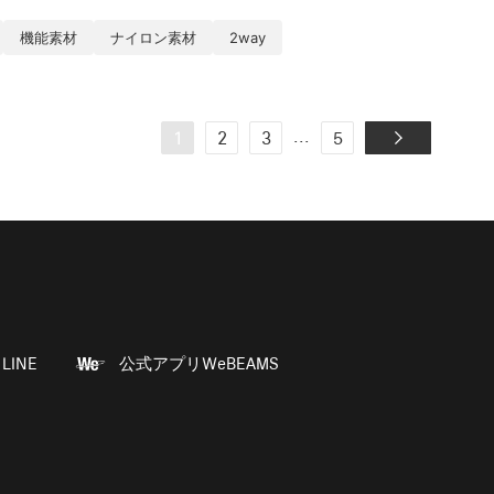
機能素材
ナイロン素材
2way
...
1
2
3
5
LINE
公式アプリWeBEAMS